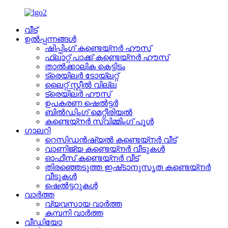
വീട്
ഉൽപ്പന്നങ്ങൾ
ഷിപ്പിംഗ് കണ്ടെയ്നർ ഹൗസ്
ഫ്ലാറ്റ് പാക്ക് കണ്ടെയ്നർ ഹൗസ്
താൽക്കാലിക കെട്ടിടം
ട്രെയിലർ ടോയ്ലറ്റ്
ലൈറ്റ് സ്റ്റീൽ വില്ല
ട്രെയിലർ ഹൗസ്
ഉപകരണ ഷെൽട്ടർ
ബിൽഡിംഗ് മെറ്റീരിയൽ
കണ്ടെയ്നർ സ്വിമ്മിംഗ് പൂൾ
ഗാലറി
റെസിഡൻഷ്യൽ കണ്ടെയ്നർ വീട്
വാണിജ്യ കണ്ടെയ്നർ വീടുകൾ
ഓഫീസ് കണ്ടെയ്നർ വീട്
തിരഞ്ഞെടുത്ത ഇഷ്‌ടാനുസൃത കണ്ടെയ്‌നർ
വീടുകൾ
ഷെൽട്ടറുകൾ
വാർത്ത
വ്യവസായ വാർത്ത
കമ്പനി വാർത്ത
വീഡിയോ