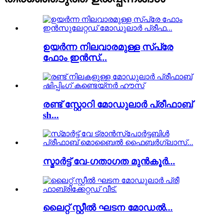
ഉയർന്ന നിലവാരമുള്ള സ്പ്രേ
ഫോം ഇൻസ്...
രണ്ട് സ്റ്റോറി മോഡുലാർ പ്രീഫാബ്
sh...
സ്മാർട്ട് വേ-ഗതാഗത മുൻകൂർ...
ലൈറ്റ് സ്റ്റീൽ ഘടന മോഡൽ...