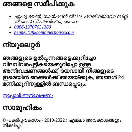
ഞങ്ങളെ സമീപിക്കുക
എഹു ടൗൺ, യാൻഷാൻ ജില്ല, ഷാങ്‌ഗ്രാവോ സിറ്റി,
ജിയാങ്‌സി പ്രവിശ്യ, ചൈന
0086-13707031380
penney@hkcontainerhouse.com
ന്യൂലെറ്റർ
ഞങ്ങളുടെ ഉൽപ്പന്നങ്ങളെക്കുറിച്ചോ
വിലവിവരപ്പട്ടികയെക്കുറിച്ചോ ഉള്ള
അന്വേഷണങ്ങൾക്ക്, ദയവായി നിങ്ങളുടെ
ഇമെയിൽ ഞങ്ങൾക്ക് അയയ്ക്കുക, ഞങ്ങൾ 24
മണിക്കൂറിനുള്ളിൽ ബന്ധപ്പെടും.
ഇപ്പോൾ അന്വേഷണം
സാമൂഹികം
© പകർപ്പവകാശം - 2010-2022 : എല്ലാ അവകാശങ്ങളും
നിക്ഷിപ്തം.