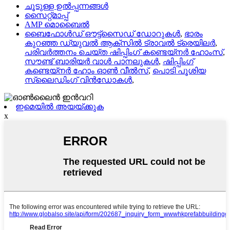
ചൂടുള്ള ഉൽപ്പന്നങ്ങൾ
സൈറ്റ്മാപ്പ്
AMP മൊബൈൽ
ബൈഫോൾഡ് ഔട്ട്‌സൈഡ് ഡോറുകൾ
,
ഭാരം
കുറഞ്ഞ ഡ്യുവൽ ആക്‌സിൽ ട്രാവൽ ട്രെയിലർ
,
പരിവർത്തനം ചെയ്ത ഷിപ്പിംഗ് കണ്ടെയ്നർ ഹോംസ്
,
സൗണ്ട് ബാരിയർ വാൾ പാനലുകൾ
,
ഷിപ്പിംഗ്
കണ്ടെയ്നർ ഹോം ഓൺ വീൽസ്
,
പൊടി പൂശിയ
സ്ലൈഡിംഗ് വിൻഡോകൾ
,
ഇമെയിൽ അയയ്ക്കുക
x