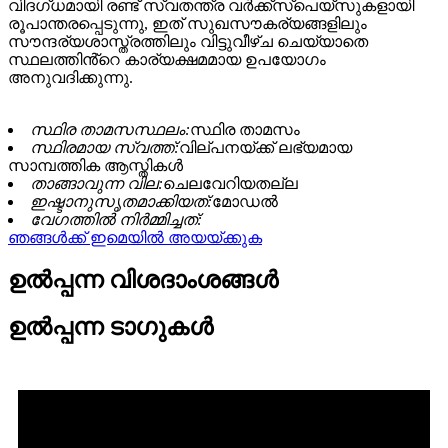
വിദഗ്ധമായി രണ്ട് സ്വതന്ത്ര വർക്ക്‌സ്‌പെയ്‌സുകളായി
രൂപാന്തരപ്പെടുന്നു, ഇത് സുഖസൗകര്യങ്ങളിലും
സൗന്ദര്യശാസ്ത്രത്തിലും വിട്ടുവീഴ്‌ച ചെയ്യാതെ
സ്ഥലത്തിൻ്റെ കാര്യക്ഷമമായ ഉപയോഗം
അനുവദിക്കുന്നു.
സ്ഥിര താമസസ്ഥലം:
സ്ഥിര താമസം
സ്ഥിരമായ സ്വത്ത്:
വില്പനയ്ക്ക് ലഭ്യമായ
സാമ്പത്തിക ആസ്തികൾ
താങ്ങാവുന്ന വില:
ചെലവേറിയതല്ല
ഇഷ്ടാനുസൃതമാക്കിയത്:
മോഡൽ
വേഗത്തിൽ നിർമ്മിച്ചത്:
ഞങ്ങൾക്ക് ഇമെയിൽ അയയ്ക്കുക
ഉൽപ്പന്ന വിശദാംശങ്ങൾ
ഉൽപ്പന്ന ടാഗുകൾ