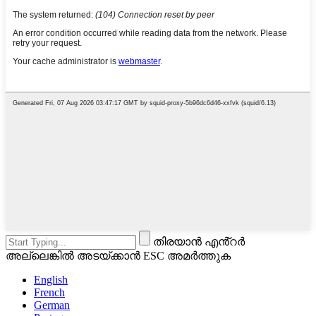
തിരയാൻ എൻ്റർ
അല്ലെങ്കിൽ അടയ്ക്കാൻ ESC അമർത്തുക
English
French
German