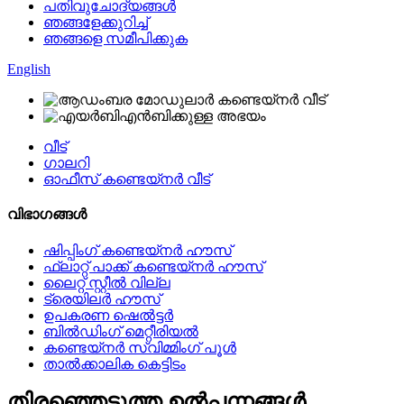
പതിവുചോദ്യങ്ങൾ
ഞങ്ങളേക്കുറിച്ച്
ഞങ്ങളെ സമീപിക്കുക
English
വീട്
ഗാലറി
ഓഫീസ് കണ്ടെയ്നർ വീട്
വിഭാഗങ്ങൾ
ഷിപ്പിംഗ് കണ്ടെയ്നർ ഹൗസ്
ഫ്ലാറ്റ് പാക്ക് കണ്ടെയ്നർ ഹൗസ്
ലൈറ്റ് സ്റ്റീൽ വില്ല
ട്രെയിലർ ഹൗസ്
ഉപകരണ ഷെൽട്ടർ
ബിൽഡിംഗ് മെറ്റീരിയൽ
കണ്ടെയ്നർ സ്വിമ്മിംഗ് പൂൾ
താൽക്കാലിക കെട്ടിടം
തിരഞ്ഞെടുത്ത ഉൽപ്പന്നങ്ങൾ