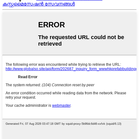
കസ്റ്റമൈസേഷൻ സേവനങ്ങൾ