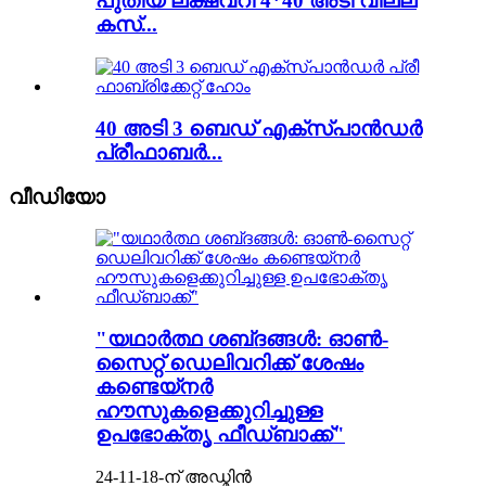
പുതിയ ലക്ഷ്വറി 4*40 അടി വില്ല
കസ്...
40 അടി 3 ബെഡ് എക്സ്പാൻഡർ
പ്രീഫാബർ...
വീഡിയോ
"യഥാർത്ഥ ശബ്‌ദങ്ങൾ: ഓൺ-
സൈറ്റ് ഡെലിവറിക്ക് ശേഷം
കണ്ടെയ്‌നർ
ഹൗസുകളെക്കുറിച്ചുള്ള
ഉപഭോക്തൃ ഫീഡ്‌ബാക്ക്"
24-11-18-ന് അഡ്മിൻ