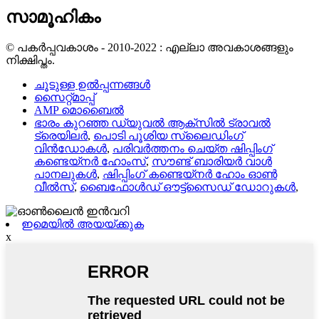
സാമൂഹികം
© പകർപ്പവകാശം - 2010-2022 : എല്ലാ അവകാശങ്ങളും
നിക്ഷിപ്തം.
ചൂടുള്ള ഉൽപ്പന്നങ്ങൾ
സൈറ്റ്മാപ്പ്
AMP മൊബൈൽ
ഭാരം കുറഞ്ഞ ഡ്യുവൽ ആക്‌സിൽ ട്രാവൽ
ട്രെയിലർ
,
പൊടി പൂശിയ സ്ലൈഡിംഗ്
വിൻഡോകൾ
,
പരിവർത്തനം ചെയ്ത ഷിപ്പിംഗ്
കണ്ടെയ്നർ ഹോംസ്
,
സൗണ്ട് ബാരിയർ വാൾ
പാനലുകൾ
,
ഷിപ്പിംഗ് കണ്ടെയ്നർ ഹോം ഓൺ
വീൽസ്
,
ബൈഫോൾഡ് ഔട്ട്‌സൈഡ് ഡോറുകൾ
,
ഇമെയിൽ അയയ്ക്കുക
x