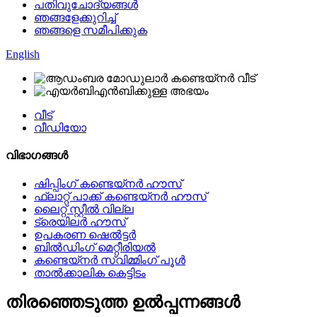
പതിവുചോദ്യങ്ങൾ
ഞങ്ങളേക്കുറിച്ച്
ഞങ്ങളെ സമീപിക്കുക
English
വീട്
വീഡിയോ
വിഭാഗങ്ങൾ
ഷിപ്പിംഗ് കണ്ടെയ്നർ ഹൗസ്
ഫ്ലാറ്റ് പാക്ക് കണ്ടെയ്നർ ഹൗസ്
ലൈറ്റ് സ്റ്റീൽ വില്ല
ട്രെയിലർ ഹൗസ്
ഉപകരണ ഷെൽട്ടർ
ബിൽഡിംഗ് മെറ്റീരിയൽ
കണ്ടെയ്നർ സ്വിമ്മിംഗ് പൂൾ
താൽക്കാലിക കെട്ടിടം
തിരഞ്ഞെടുത്ത ഉൽപ്പന്നങ്ങൾ