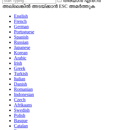
തിരയാൻ എൻ്റർ
അല്ലെങ്കിൽ അടയ്ക്കാൻ ESC അമർത്തുക
English
French
German
Portuguese
Spanish
Russian
Japanese
Korean
Arabic
Irish
Greek
Turkish
Italian
Danish
Romanian
Indonesian
Czech
Afrikaans
Swedish
Polish
Basque
Catalan