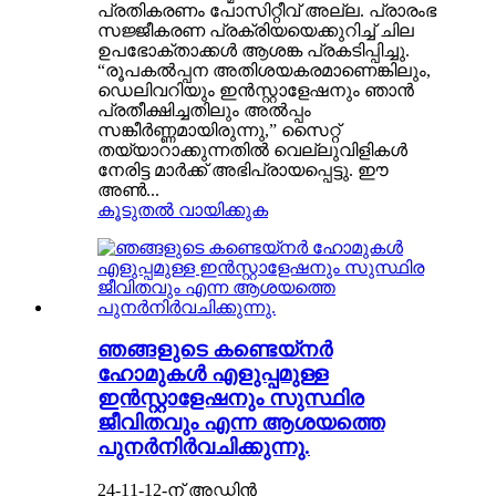
പ്രതികരണം പോസിറ്റീവ് അല്ല. പ്രാരംഭ
സജ്ജീകരണ പ്രക്രിയയെക്കുറിച്ച് ചില
ഉപഭോക്താക്കൾ ആശങ്ക പ്രകടിപ്പിച്ചു.
“രൂപകൽപ്പന അതിശയകരമാണെങ്കിലും,
ഡെലിവറിയും ഇൻസ്റ്റാളേഷനും ഞാൻ
പ്രതീക്ഷിച്ചതിലും അൽപ്പം
സങ്കീർണ്ണമായിരുന്നു,” സൈറ്റ്
തയ്യാറാക്കുന്നതിൽ വെല്ലുവിളികൾ
നേരിട്ട മാർക്ക് അഭിപ്രായപ്പെട്ടു. ഈ
അൺ...
കൂടുതൽ വായിക്കുക
ഞങ്ങളുടെ കണ്ടെയ്‌നർ
ഹോമുകൾ എളുപ്പമുള്ള
ഇൻസ്റ്റാളേഷനും സുസ്ഥിര
ജീവിതവും എന്ന ആശയത്തെ
പുനർനിർവചിക്കുന്നു.
24-11-12-ന് അഡ്മിൻ