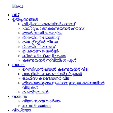
വീട്
ഉൽപ്പന്നങ്ങൾ
ഷിപ്പിംഗ് കണ്ടെയ്നർ ഹൗസ്
ഫ്ലാറ്റ് പാക്ക് കണ്ടെയ്നർ ഹൗസ്
താൽക്കാലിക കെട്ടിടം
ട്രെയിലർ ടോയ്ലറ്റ്
ലൈറ്റ് സ്റ്റീൽ വില്ല
ട്രെയിലർ ഹൗസ്
ഉപകരണ ഷെൽട്ടർ
ബിൽഡിംഗ് മെറ്റീരിയൽ
കണ്ടെയ്നർ സ്വിമ്മിംഗ് പൂൾ
ഗാലറി
റെസിഡൻഷ്യൽ കണ്ടെയ്നർ വീട്
വാണിജ്യ കണ്ടെയ്നർ വീടുകൾ
ഓഫീസ് കണ്ടെയ്നർ വീട്
തിരഞ്ഞെടുത്ത ഇഷ്‌ടാനുസൃത കണ്ടെയ്‌നർ
വീടുകൾ
ഷെൽട്ടറുകൾ
വാർത്ത
വ്യവസായ വാർത്ത
കമ്പനി വാർത്ത
വീഡിയോ