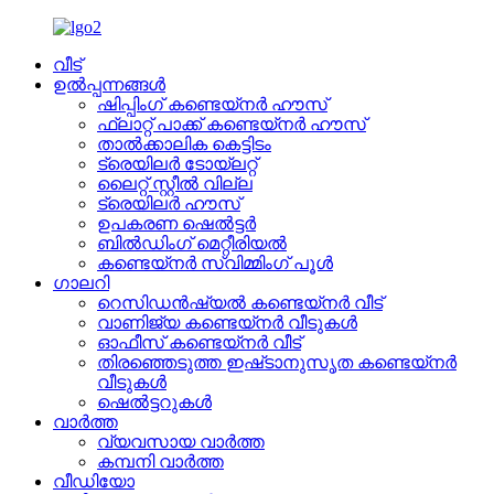
വീട്
ഉൽപ്പന്നങ്ങൾ
ഷിപ്പിംഗ് കണ്ടെയ്നർ ഹൗസ്
ഫ്ലാറ്റ് പാക്ക് കണ്ടെയ്നർ ഹൗസ്
താൽക്കാലിക കെട്ടിടം
ട്രെയിലർ ടോയ്ലറ്റ്
ലൈറ്റ് സ്റ്റീൽ വില്ല
ട്രെയിലർ ഹൗസ്
ഉപകരണ ഷെൽട്ടർ
ബിൽഡിംഗ് മെറ്റീരിയൽ
കണ്ടെയ്നർ സ്വിമ്മിംഗ് പൂൾ
ഗാലറി
റെസിഡൻഷ്യൽ കണ്ടെയ്നർ വീട്
വാണിജ്യ കണ്ടെയ്നർ വീടുകൾ
ഓഫീസ് കണ്ടെയ്നർ വീട്
തിരഞ്ഞെടുത്ത ഇഷ്‌ടാനുസൃത കണ്ടെയ്‌നർ
വീടുകൾ
ഷെൽട്ടറുകൾ
വാർത്ത
വ്യവസായ വാർത്ത
കമ്പനി വാർത്ത
വീഡിയോ