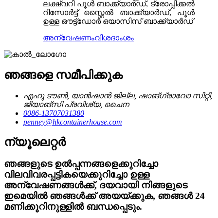
ലക്ഷ്വറി പൂൾ ബാക്ക്‌യാർഡ്, ട്രോപ്പിക്കൽ
റിസോർട്ട് സ്റ്റൈൽ ബാക്ക്‌യാർഡ്, പൂൾ
ഉള്ള ഔട്ട്‌ഡോർ ഒയാസിസ് ബാക്ക്‌യാർഡ്
അന്വേഷണം
വിശദാംശം
ഞങ്ങളെ സമീപിക്കുക
എഹു ടൗൺ, യാൻഷാൻ ജില്ല, ഷാങ്‌ഗ്രാവോ സിറ്റി,
ജിയാങ്‌സി പ്രവിശ്യ, ചൈന
0086-13707031380
penney@hkcontainerhouse.com
ന്യൂലെറ്റർ
ഞങ്ങളുടെ ഉൽപ്പന്നങ്ങളെക്കുറിച്ചോ
വിലവിവരപ്പട്ടികയെക്കുറിച്ചോ ഉള്ള
അന്വേഷണങ്ങൾക്ക്, ദയവായി നിങ്ങളുടെ
ഇമെയിൽ ഞങ്ങൾക്ക് അയയ്ക്കുക, ഞങ്ങൾ 24
മണിക്കൂറിനുള്ളിൽ ബന്ധപ്പെടും.