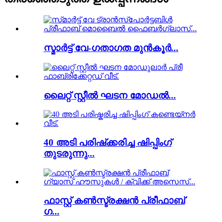
സ്മാർട്ട് വേ-ഗതാഗത മുൻകൂർ...
ലൈറ്റ് സ്റ്റീൽ ഘടന മോഡൽ...
40 അടി പരിഷ്‌ക്കരിച്ച ഷിപ്പിംഗ്
തുടരുന്നു...
ഫാസ്റ്റ് കൺസ്ട്രക്ഷൻ പ്രീഫാബ്
ഗ...