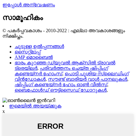
ഇപ്പോൾ അന്വേഷണം
സാമൂഹികം
© പകർപ്പവകാശം - 2010-2022 : എല്ലാ അവകാശങ്ങളും
നിക്ഷിപ്തം.
ചൂടുള്ള ഉൽപ്പന്നങ്ങൾ
സൈറ്റ്മാപ്പ്
AMP മൊബൈൽ
ഭാരം കുറഞ്ഞ ഡ്യുവൽ ആക്‌സിൽ ട്രാവൽ
ട്രെയിലർ
,
പരിവർത്തനം ചെയ്ത ഷിപ്പിംഗ്
കണ്ടെയ്നർ ഹോംസ്
,
പൊടി പൂശിയ സ്ലൈഡിംഗ്
വിൻഡോകൾ
,
സൗണ്ട് ബാരിയർ വാൾ പാനലുകൾ
,
ഷിപ്പിംഗ് കണ്ടെയ്നർ ഹോം ഓൺ വീൽസ്
,
ബൈഫോൾഡ് ഔട്ട്‌സൈഡ് ഡോറുകൾ
,
ഇമെയിൽ അയയ്ക്കുക
x