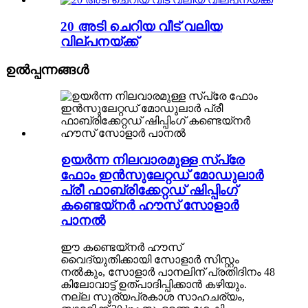
20 അടി ചെറിയ വീട് വലിയ
വില്പനയ്ക്ക്
ഉൽപ്പന്നങ്ങൾ
ഉയർന്ന നിലവാരമുള്ള സ്പ്രേ
ഫോം ഇൻസുലേറ്റഡ് മോഡുലാർ
പ്രീ ഫാബ്രിക്കേറ്റഡ് ഷിപ്പിംഗ്
കണ്ടെയ്നർ ഹൗസ് സോളാർ
പാനൽ
ഈ കണ്ടെയ്‌നർ ഹൗസ്
വൈദ്യുതിക്കായി സോളാർ സിസ്റ്റം
നൽകും, സോളാർ പാനലിന് പ്രതിദിനം 48
കിലോവാട്ട് ഉത്പാദിപ്പിക്കാൻ കഴിയും.
നല്ല സൂര്യപ്രകാശ സാഹചര്യം,