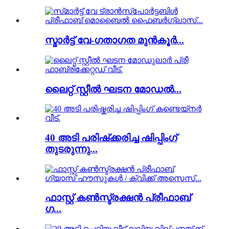
സ്മാർട്ട് വേ-ഗതാഗത മുൻകൂർ...
ലൈറ്റ് സ്റ്റീൽ ഘടന മോഡൽ...
40 അടി പരിഷ്‌ക്കരിച്ച ഷിപ്പിംഗ്
തുടരുന്നു...
ഫാസ്റ്റ് കൺസ്ട്രക്ഷൻ പ്രീഫാബ്
ഗ...