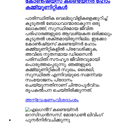
കോൺഷ്യസ് കണ്ടെയ്‌നർ ഹോം
കമ്മ്യൂണിറ്റികൾ
പാരിസ്ഥിതിക വെല്ലുവിളികളെക്കുറിച്ച്
കൂടുതൽ ബോധവാന്മാരാകുന്ന ഒരു
ലോകത്ത്, സുസ്ഥിരമായ ജീവിത
പരിഹാരങ്ങളുടെ ആവശ്യകത ഒരിക്കലും
കൂടുതൽ ശക്തമായിരുന്നില്ല. ഇക്കോ
കോൺഷ്യസ് കണ്ടെയ്‌നർ ഹോം
കമ്മ്യൂണിറ്റികളിൽ പ്രവേശിക്കുക,
അവിടെ നൂതനമായ ഡിസൈൻ
പരിസ്ഥിതി സൗഹൃദ ജീവിതവുമായി
പൊരുത്തപ്പെടുന്നു. ഞങ്ങളുടെ
കമ്മ്യൂണിറ്റികൾ സുഖം, ശൈലി,
സുസ്ഥിരത എന്നിവയുടെ സമന്വയ
സംയോജനം പ്രദാനം
ചെയ്യുന്നതിനാണ് ചിന്താപൂർവ്വം
രൂപകൽപന ചെയ്തിരിക്കുന്നത്.
അന്വേഷണം
വിശദാംശം