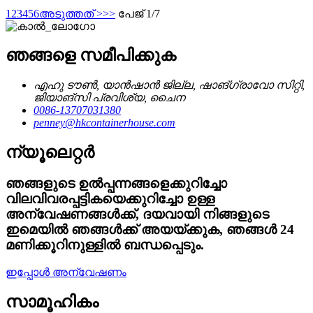
1
2
3
4
5
6
അടുത്തത് >
>>
പേജ് 1/7
ഞങ്ങളെ സമീപിക്കുക
എഹു ടൗൺ, യാൻഷാൻ ജില്ല, ഷാങ്‌ഗ്രാവോ സിറ്റി,
ജിയാങ്‌സി പ്രവിശ്യ, ചൈന
0086-13707031380
penney@hkcontainerhouse.com
ന്യൂലെറ്റർ
ഞങ്ങളുടെ ഉൽപ്പന്നങ്ങളെക്കുറിച്ചോ
വിലവിവരപ്പട്ടികയെക്കുറിച്ചോ ഉള്ള
അന്വേഷണങ്ങൾക്ക്, ദയവായി നിങ്ങളുടെ
ഇമെയിൽ ഞങ്ങൾക്ക് അയയ്ക്കുക, ഞങ്ങൾ 24
മണിക്കൂറിനുള്ളിൽ ബന്ധപ്പെടും.
ഇപ്പോൾ അന്വേഷണം
സാമൂഹികം