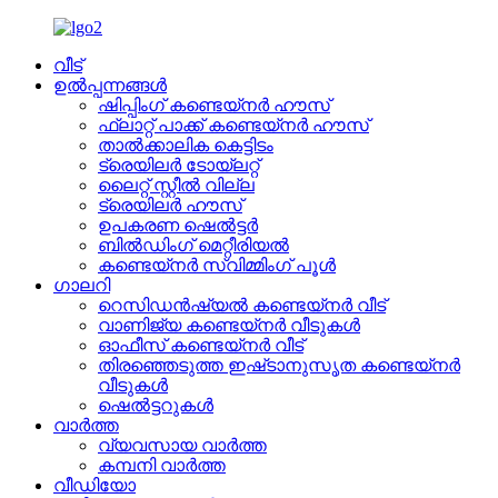
വീട്
ഉൽപ്പന്നങ്ങൾ
ഷിപ്പിംഗ് കണ്ടെയ്നർ ഹൗസ്
ഫ്ലാറ്റ് പാക്ക് കണ്ടെയ്നർ ഹൗസ്
താൽക്കാലിക കെട്ടിടം
ട്രെയിലർ ടോയ്ലറ്റ്
ലൈറ്റ് സ്റ്റീൽ വില്ല
ട്രെയിലർ ഹൗസ്
ഉപകരണ ഷെൽട്ടർ
ബിൽഡിംഗ് മെറ്റീരിയൽ
കണ്ടെയ്നർ സ്വിമ്മിംഗ് പൂൾ
ഗാലറി
റെസിഡൻഷ്യൽ കണ്ടെയ്നർ വീട്
വാണിജ്യ കണ്ടെയ്നർ വീടുകൾ
ഓഫീസ് കണ്ടെയ്നർ വീട്
തിരഞ്ഞെടുത്ത ഇഷ്‌ടാനുസൃത കണ്ടെയ്‌നർ
വീടുകൾ
ഷെൽട്ടറുകൾ
വാർത്ത
വ്യവസായ വാർത്ത
കമ്പനി വാർത്ത
വീഡിയോ