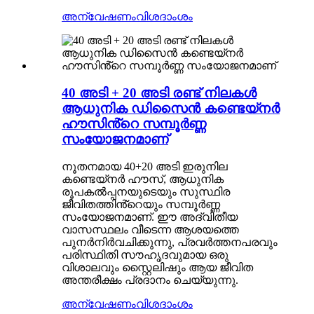
അന്വേഷണം
വിശദാംശം
40 അടി + 20 അടി രണ്ട് നിലകൾ
ആധുനിക ഡിസൈൻ കണ്ടെയ്‌നർ
ഹൗസിൻ്റെ സമ്പൂർണ്ണ
സംയോജനമാണ്
നൂതനമായ 40+20 അടി ഇരുനില
കണ്ടെയ്‌നർ ഹൗസ്, ആധുനിക
രൂപകൽപ്പനയുടെയും സുസ്ഥിര
ജീവിതത്തിൻ്റെയും സമ്പൂർണ്ണ
സംയോജനമാണ്. ഈ അദ്വിതീയ
വാസസ്ഥലം വീടെന്ന ആശയത്തെ
പുനർനിർവചിക്കുന്നു, പ്രവർത്തനപരവും
പരിസ്ഥിതി സൗഹൃദവുമായ ഒരു
വിശാലവും സ്റ്റൈലിഷും ആയ ജീവിത
അന്തരീക്ഷം പ്രദാനം ചെയ്യുന്നു.
അന്വേഷണം
വിശദാംശം