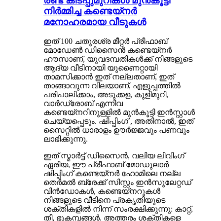
രണ്ട് കിടപ്പുമുറികൾ മുൻകൂട്ടി
നിർമ്മിച്ച കണ്ടെയ്നർ
മനോഹരമായ വീടുകൾ
ഇത് 100 ചതുരശ്ര മീറ്റർ പ്രീഫാബ്
മോഡേൺ ഡിസൈൻ കണ്ടെയ്‌നർ
ഹൗസാണ്, യുവദമ്പതികൾക്ക് നിങ്ങളുടെ
ആദ്യ വീടിനായി യുണൈറ്റായി
താമസിക്കാൻ ഇത് നല്ലതാണ്, ഇത്
താങ്ങാവുന്ന വിലയാണ്, എളുപ്പത്തിൽ
പരിപാലിക്കാം, അടുക്കള, കുളിമുറി,
വാർഡ്രോബ് എന്നിവ
കണ്ടെയ്‌നറിനുള്ളിൽ മുൻകൂട്ടി ഇൻസ്റ്റാൾ
ചെയ്യപ്പെടും. ഷിപ്പിംഗ് , അതിനാൽ, ഇത്
സൈറ്റിൽ ധാരാളം ഊർജ്ജവും പണവും
ലാഭിക്കുന്നു.
ഇത് സ്മാർട്ട് ഡിസൈൻ, വലിയ ലിവിംഗ്
ഏരിയ, ഈ പ്രീഫാബ് മോഡുലാർ
ഷിപ്പിംഗ് കണ്ടെയ്‌നർ ഹോമിലെ നല്ല
തെർമൽ ബ്രേക്ക് സിസ്റ്റം ഇൻസുലേറ്റഡ്
വിൻഡോകൾ, കണ്ടെയ്‌നറുകൾ
നിങ്ങളുടെ വീടിനെ പ്രകൃതിയുടെ
ശക്തികളിൽ നിന്ന് സംരക്ഷിക്കുന്നു: കാറ്റ്,
തീ, ഭൂകമ്പങ്ങൾ. അത്തരം ശക്തികളെ