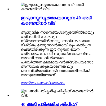
ഇഷ്ടാനുസൃതമാക്കാവുന്ന 40 അടി
കണ്ടെയ്നർ വീട്
ആധുനിക സൗന്ദര്യശാസ്ത്രത്തിൻ്റെയും
പരിസ്ഥിതി സൗഹൃദ
നിർമ്മാണത്തിൻ്റെയും സവിശേഷമായ
മിശ്രിതം തേടുന്നവർക്കായി രൂപകൽപ്പന
ചെയ്‌തിരിക്കുന്ന ഈ നൂതന ഭവന
പരിഹാരം, നിങ്ങൾ സുഖപ്രദമായ വീടോ
അവധിക്കാല വിശ്രമമോ
പ്രവർത്തനക്ഷമമായ വർക്ക്‌സ്‌പെയ്‌സോ
അന്വേഷിക്കുകയാണെങ്കിലും
വൈവിധ്യമാർന്ന ജീവിതശൈലികൾക്ക്
അനുയോജ്യമാണ്.
അന്വേഷണം
വിശദാംശം
40 അടി പരിഷ്കരിച്ച ഷിപ്പിംഗ്