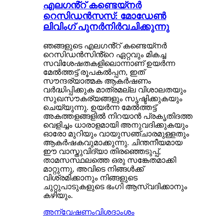
എലഗൻ്റ് കണ്ടെയ്‌നർ
റെസിഡൻസസ്: മോഡേൺ
ലിവിംഗ് പുനർനിർവചിക്കുന്നു
ഞങ്ങളുടെ എലഗൻ്റ് കണ്ടെയ്‌നർ
റെസിഡൻസിൻ്റെ ഏറ്റവും മികച്ച
സവിശേഷതകളിലൊന്നാണ് ഉയർന്ന
മേൽത്തട്ട് രൂപകൽപ്പന, ഇത്
സൗന്ദര്യാത്മക ആകർഷണം
വർദ്ധിപ്പിക്കുക മാത്രമല്ല വിശാലതയും
സുഖസൗകര്യങ്ങളും സൃഷ്ടിക്കുകയും
ചെയ്യുന്നു. ഉയർന്ന മേൽത്തട്ട്
അകത്തളങ്ങളിൽ നിറയാൻ പ്രകൃതിദത്ത
വെളിച്ചം ധാരാളമായി അനുവദിക്കുകയും
ഓരോ മുറിയും വായുസഞ്ചാരമുള്ളതും
ആകർഷകവുമാക്കുന്നു. ചിന്തനീയമായ
ഈ വാസ്തുവിദ്യാ തിരഞ്ഞെടുപ്പ്,
താമസസ്ഥലത്തെ ഒരു സങ്കേതമാക്കി
മാറ്റുന്നു, അവിടെ നിങ്ങൾക്ക്
വിശ്രമിക്കാനും നിങ്ങളുടെ
ചുറ്റുപാടുകളുടെ ഭംഗി ആസ്വദിക്കാനും
കഴിയും.
അന്വേഷണം
വിശദാംശം