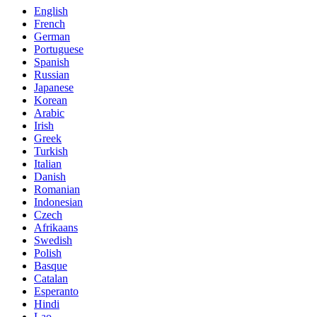
English
French
German
Portuguese
Spanish
Russian
Japanese
Korean
Arabic
Irish
Greek
Turkish
Italian
Danish
Romanian
Indonesian
Czech
Afrikaans
Swedish
Polish
Basque
Catalan
Esperanto
Hindi
Lao