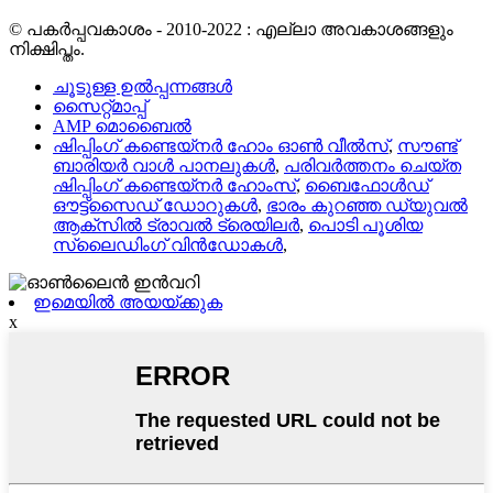
© പകർപ്പവകാശം - 2010-2022 : എല്ലാ അവകാശങ്ങളും
നിക്ഷിപ്തം.
ചൂടുള്ള ഉൽപ്പന്നങ്ങൾ
സൈറ്റ്മാപ്പ്
AMP മൊബൈൽ
ഷിപ്പിംഗ് കണ്ടെയ്നർ ഹോം ഓൺ വീൽസ്
,
സൗണ്ട്
ബാരിയർ വാൾ പാനലുകൾ
,
പരിവർത്തനം ചെയ്ത
ഷിപ്പിംഗ് കണ്ടെയ്നർ ഹോംസ്
,
ബൈഫോൾഡ്
ഔട്ട്‌സൈഡ് ഡോറുകൾ
,
ഭാരം കുറഞ്ഞ ഡ്യുവൽ
ആക്‌സിൽ ട്രാവൽ ട്രെയിലർ
,
പൊടി പൂശിയ
സ്ലൈഡിംഗ് വിൻഡോകൾ
,
ഇമെയിൽ അയയ്ക്കുക
x