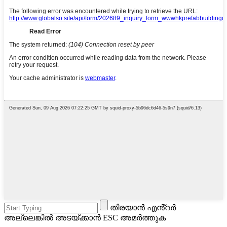
തിരയാൻ എൻ്റർ
അല്ലെങ്കിൽ അടയ്ക്കാൻ ESC അമർത്തുക