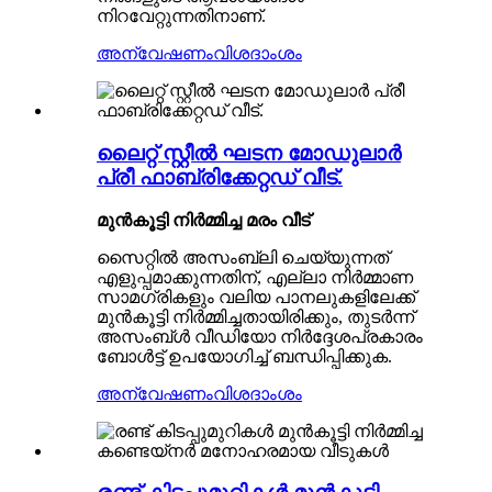
നിറവേറ്റുന്നതിനാണ്.
അന്വേഷണം
വിശദാംശം
ലൈറ്റ് സ്റ്റീൽ ഘടന മോഡുലാർ
പ്രീ ഫാബ്രിക്കേറ്റഡ് വീട്.
മുൻകൂട്ടി നിർമ്മിച്ച മരം
വീട്
സൈറ്റിൽ അസംബ്ലി ചെയ്യുന്നത്
എളുപ്പമാക്കുന്നതിന്, എല്ലാ നിർമ്മാണ
സാമഗ്രികളും വലിയ പാനലുകളിലേക്ക്
മുൻകൂട്ടി നിർമ്മിച്ചതായിരിക്കും, തുടർന്ന്
അസംബ്ൾ വീഡിയോ നിർദ്ദേശപ്രകാരം
ബോൾട്ട് ഉപയോഗിച്ച് ബന്ധിപ്പിക്കുക.
അന്വേഷണം
വിശദാംശം