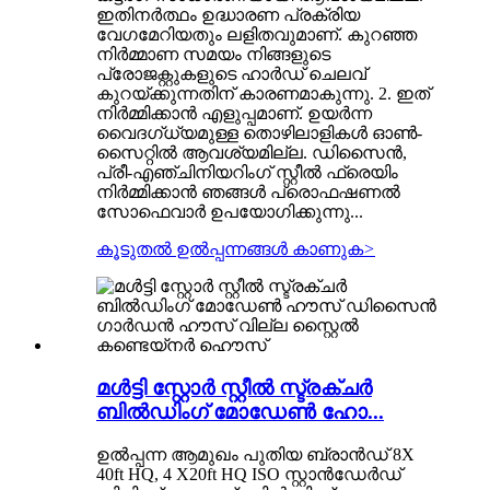
ഇതിനർത്ഥം ഉദ്ധാരണ പ്രക്രിയ
വേഗമേറിയതും ലളിതവുമാണ്. കുറഞ്ഞ
നിർമ്മാണ സമയം നിങ്ങളുടെ
പ്രോജക്റ്റുകളുടെ ഹാർഡ് ചെലവ്
കുറയ്ക്കുന്നതിന് കാരണമാകുന്നു. 2. ഇത്
നിർമ്മിക്കാൻ എളുപ്പമാണ്. ഉയർന്ന
വൈദഗ്ധ്യമുള്ള തൊഴിലാളികൾ ഓൺ-
സൈറ്റിൽ ആവശ്യമില്ല. ഡിസൈൻ,
പ്രീ-എഞ്ചിനിയറിംഗ് സ്റ്റീൽ ഫ്രെയിം
നിർമ്മിക്കാൻ ഞങ്ങൾ പ്രൊഫഷണൽ
സോഫെവാർ ഉപയോഗിക്കുന്നു...
കൂടുതൽ ഉൽപ്പന്നങ്ങൾ കാണുക
>
മൾട്ടി സ്റ്റോർ സ്റ്റീൽ സ്ട്രക്ചർ
ബിൽഡിംഗ് മോഡേൺ ഹോ...
ഉൽപ്പന്ന ആമുഖം പുതിയ ബ്രാൻഡ് 8X
40ft HQ, 4 X20ft HQ ISO സ്റ്റാൻഡേർഡ്