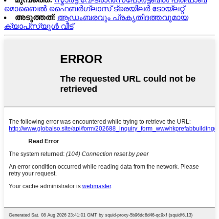
മൊബൈൽ ഫൈബർഗ്ലാസ് ട്രെയിലർ ടോയ്ലറ്റ്
അടുത്തത്:
ആഡംബരവും പ്രകൃതിദത്തവുമായ
ക്യാപ്‌സ്യൂൾ വീട്