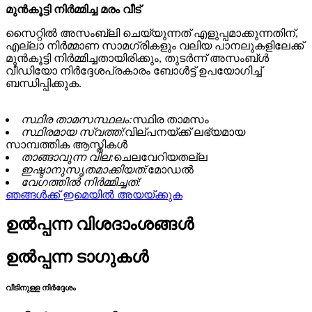
മുൻകൂട്ടി നിർമ്മിച്ച മരം
വീട്
സൈറ്റിൽ അസംബ്ലി ചെയ്യുന്നത് എളുപ്പമാക്കുന്നതിന്,
എല്ലാ നിർമ്മാണ സാമഗ്രികളും വലിയ പാനലുകളിലേക്ക്
മുൻകൂട്ടി നിർമ്മിച്ചതായിരിക്കും, തുടർന്ന് അസംബ്ൾ
വീഡിയോ നിർദ്ദേശപ്രകാരം ബോൾട്ട് ഉപയോഗിച്ച്
ബന്ധിപ്പിക്കുക.
സ്ഥിര താമസസ്ഥലം:
സ്ഥിര താമസം
സ്ഥിരമായ സ്വത്ത്:
വില്പനയ്ക്ക് ലഭ്യമായ
സാമ്പത്തിക ആസ്തികൾ
താങ്ങാവുന്ന വില:
ചെലവേറിയതല്ല
ഇഷ്ടാനുസൃതമാക്കിയത്:
മോഡൽ
വേഗത്തിൽ നിർമ്മിച്ചത്:
ഞങ്ങൾക്ക് ഇമെയിൽ അയയ്ക്കുക
ഉൽപ്പന്ന വിശദാംശങ്ങൾ
ഉൽപ്പന്ന ടാഗുകൾ
വീടിനുള്ള നിർദ്ദേശം