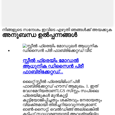
നിങ്ങളുടെ സന്ദേശം ഇവിടെ എഴുതി ഞങ്ങൾക്ക് അയക്കുക
അനുബന്ധ ഉൽപ്പന്നങ്ങൾ
സ്റ്റീൽ ഫ്രെയിം മോഡൽ
ആധുനിക ഡിസൈൻ പ്രീ
ഫാബ്രിക്കേറ്റഡ്...
ലൈറ്റ് സ്റ്റീൽ ഫ്രെയിമിംഗ് പ്രീ
ഫാബ്രിക്കേറ്റഡ് ഹൗസ് ആമുഖം. 1. ഇത്
വേഗമേറിയതാണ് LGS സിസ്റ്റം സപ്ലൈ
ഫ്രെയിമുകൾ മുൻകൂട്ടി
കൂട്ടിയോജിപ്പിച്ചതും ശക്തവും നേരായതും
വ്യക്തമായി തിരിച്ചറിയാവുന്നതുമാണ്.
ഓൺ-സൈറ്റ്, വെൽഡിങ്ങ് അല്ലെങ്കിൽ
കട്ടിംഗ് സാധാരണയായി ആവശ്യമില്ല.