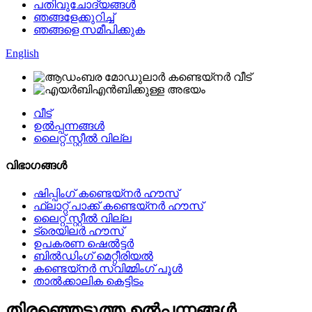
പതിവുചോദ്യങ്ങൾ
ഞങ്ങളേക്കുറിച്ച്
ഞങ്ങളെ സമീപിക്കുക
English
വീട്
ഉൽപ്പന്നങ്ങൾ
ലൈറ്റ് സ്റ്റീൽ വില്ല
വിഭാഗങ്ങൾ
ഷിപ്പിംഗ് കണ്ടെയ്നർ ഹൗസ്
ഫ്ലാറ്റ് പാക്ക് കണ്ടെയ്നർ ഹൗസ്
ലൈറ്റ് സ്റ്റീൽ വില്ല
ട്രെയിലർ ഹൗസ്
ഉപകരണ ഷെൽട്ടർ
ബിൽഡിംഗ് മെറ്റീരിയൽ
കണ്ടെയ്നർ സ്വിമ്മിംഗ് പൂൾ
താൽക്കാലിക കെട്ടിടം
തിരഞ്ഞെടുത്ത ഉൽപ്പന്നങ്ങൾ