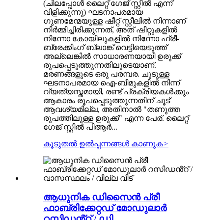
(ചിലപ്പോൾ ലൈറ്റ് ഗേജ് സ്റ്റീൽ എന്ന്
വിളിക്കുന്നു) ഘടനാപരമായ
ഗുണമേന്മയുള്ള ഷീറ്റ് സ്റ്റീലിൽ നിന്നാണ്
നിർമ്മിച്ചിരിക്കുന്നത്, അത് ഷീറ്റുകളിൽ
നിന്നോ കോയിലുകളിൽ നിന്നോ ഫ്രീ-
ബ്രേക്കിംഗ് ബ്ലാങ്ക് വെട്ടിയെടുത്ത്
അല്ലെങ്കിൽ സാധാരണയായി ഉരുക്ക്
രൂപപ്പെടുത്തുന്നതിലൂടെയാണ്.
മരണങ്ങളുടെ ഒരു പരമ്പര. ചൂടുള്ള
ഘടനാപരമായ ഐ-ബീമുകളിൽ നിന്ന്
വ്യത്യസ്തമായി, രണ്ട് പ്രക്രിയകൾക്കും
ആകാരം രൂപപ്പെടുത്തുന്നതിന് ചൂട്
ആവശ്യമില്ല, അതിനാൽ "തണുത്ത
രൂപത്തിലുള്ള ഉരുക്ക്" എന്ന പേര്. ലൈറ്റ്
ഗേജ് സ്റ്റീൽ പിആർ...
കൂടുതൽ ഉൽപ്പന്നങ്ങൾ കാണുക
>
ആധുനിക ഡിസൈൻ പ്രീ
ഫാബ്രിക്കേറ്റഡ് മോഡുലാർ
റസിഡൻ്റ് / ഡി...