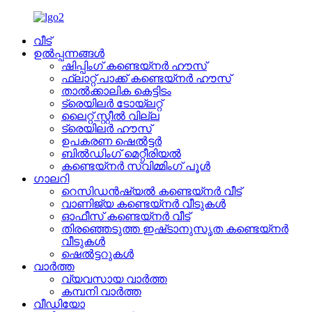
വീട്
ഉൽപ്പന്നങ്ങൾ
ഷിപ്പിംഗ് കണ്ടെയ്നർ ഹൗസ്
ഫ്ലാറ്റ് പാക്ക് കണ്ടെയ്നർ ഹൗസ്
താൽക്കാലിക കെട്ടിടം
ട്രെയിലർ ടോയ്ലറ്റ്
ലൈറ്റ് സ്റ്റീൽ വില്ല
ട്രെയിലർ ഹൗസ്
ഉപകരണ ഷെൽട്ടർ
ബിൽഡിംഗ് മെറ്റീരിയൽ
കണ്ടെയ്നർ സ്വിമ്മിംഗ് പൂൾ
ഗാലറി
റെസിഡൻഷ്യൽ കണ്ടെയ്നർ വീട്
വാണിജ്യ കണ്ടെയ്നർ വീടുകൾ
ഓഫീസ് കണ്ടെയ്നർ വീട്
തിരഞ്ഞെടുത്ത ഇഷ്‌ടാനുസൃത കണ്ടെയ്‌നർ
വീടുകൾ
ഷെൽട്ടറുകൾ
വാർത്ത
വ്യവസായ വാർത്ത
കമ്പനി വാർത്ത
വീഡിയോ