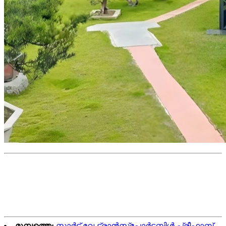
മുമ്പത്തെ:
സ്മാർട്ട് വേ-ട്രാൻസ്പോർട്ടബിൾ പ്രീഫാബ്