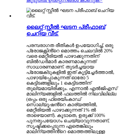
കൂടുതൽ ഉൽപ്പന്നങ്ങൾ കാണുക
>
ലൈറ്റ് സ്റ്റീൽ ഘടന പ്രീഫാബ്
ചെറിയ വീട്.
പരമ്പരാഗത രീതികൾ ഉപയോഗിച്ച്, ഒരു
പ്രോജക്റ്റിൻ്റെ മൊത്തം ചെലവിൽ 20%
വരെ മെറ്റീരിയൽ പാഴാക്കുന്നതിന്
ബിൽഡർമാർ കാരണമാകുന്നത്
സാധാരണമാണ്. തുടർച്ചയായ
പ്രോജക്‌ടുകളിൽ ഇത് കൂട്ടിച്ചേർത്താൽ,
പാഴായിപ്പോകുന്നത് ഓരോ 5
കെട്ടിടങ്ങളിലും 1 കെട്ടിടത്തിന്
തുല്യമായിരിക്കും. എന്നാൽ എൽജിഎസ്
മാലിന്യങ്ങളിൽ ഫലത്തിൽ നിലവിലില്ല
(ഒപ്പം ഒരു ഫ്രെയിംകാഡ്
സൊല്യൂഷൻ്റെ കാര്യത്തിൽ,
മെറ്റീരിയൽ പാഴാക്കുന്നത് 1% ൽ
താഴെയാണ്). കൂടാതെ, ഉരുക്ക് 100%
പുനരുപയോഗം ചെയ്യാവുന്നതാണ്,
സൃഷ്ടിക്കപ്പെടുന്ന ഏതെങ്കിലും
മാലിന്യത്തിൻ്റെ മൊത്തത്തിലുള്ള