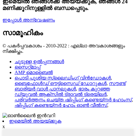
ഇമെയിൽ ഞങ്ങൾക്ക് അയയ്ക്കുക, ഞങ്ങൾ 24
മണിക്കൂറിനുള്ളിൽ ബന്ധപ്പെടും.
ഇപ്പോൾ അന്വേഷണം
സാമൂഹികം
© പകർപ്പവകാശം - 2010-2022 : എല്ലാ അവകാശങ്ങളും
നിക്ഷിപ്തം.
ചൂടുള്ള ഉൽപ്പന്നങ്ങൾ
സൈറ്റ്മാപ്പ്
AMP മൊബൈൽ
പൊടി പൂശിയ സ്ലൈഡിംഗ് വിൻഡോകൾ
,
ബൈഫോൾഡ് ഔട്ട്‌സൈഡ് ഡോറുകൾ
,
സൗണ്ട്
ബാരിയർ വാൾ പാനലുകൾ
,
ഭാരം കുറഞ്ഞ
ഡ്യുവൽ ആക്‌സിൽ ട്രാവൽ ട്രെയിലർ
,
പരിവർത്തനം ചെയ്ത ഷിപ്പിംഗ് കണ്ടെയ്നർ ഹോംസ്
,
ഷിപ്പിംഗ് കണ്ടെയ്നർ ഹോം ഓൺ വീൽസ്
,
ഇമെയിൽ അയയ്ക്കുക
x