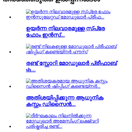
ഉയർന്ന നിലവാരമുള്ള സ്പ്രേ
ഫോം ഇൻസ്...
രണ്ട് സ്റ്റോറി മോഡുലാർ പ്രീഫാബ്
sh...
അതിശയിപ്പിക്കുന്ന ആധുനിക
കസ്റ്റം ഡിസൈൻ...