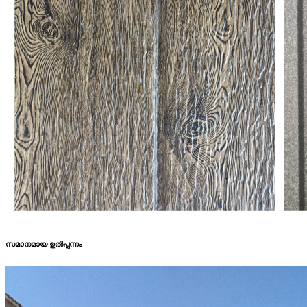
സമാനമായ ഉൽപ്പന്നം