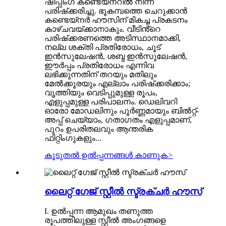
ഷിപ്പിംഗ് കണ്ടെയ്‌നറിൽ നിന്ന്
പരിഷ്‌ക്കരിച്ചു. ഭൂകമ്പത്തെ ചെറുക്കാൻ
കണ്ടെയ്‌നർ ഹൗസിന് മികച്ച പ്രകടനം
കാഴ്ചവയ്ക്കാനാകും. വീടിൻ്റെ
പരിഷ്‌ക്കരണത്തെ അടിസ്ഥാനമാക്കി,
നല്ല ശക്തി പ്രതിരോധം, ചൂട്
ഇൻസുലേഷൻ, ശബ്ദ ഇൻസുലേഷൻ,
ഈർപ്പം പ്രതിരോധം എന്നിവ
ലഭിക്കുന്നതിന് തറയും മതിലും
മേൽക്കൂരയും എല്ലാം പരിഷ്‌ക്കരിക്കാം;
വൃത്തിയും വെടിപ്പുമുള്ള രൂപം,
എളുപ്പമുള്ള പരിപാലനം. ഡെലിവറി
ഓരോ മോഡലിനും പൂർണ്ണമായും ബിൽറ്റ്-
അപ്പ് ചെയ്യാം, ഗതാഗതം എളുപ്പമാണ്,
പുറം ഉപരിതലവും ആന്തരിക
ഫിറ്റിംഗുകളും...
കൂടുതൽ ഉൽപ്പന്നങ്ങൾ കാണുക
>
ലൈറ്റ് ഗേജ് സ്റ്റീൽ സ്ട്രക്ചർ ഹൗസ്
I. ഉൽപ്പന്ന ആമുഖം തണുത്ത
രൂപത്തിലുള്ള സ്റ്റീൽ അംഗങ്ങളെ