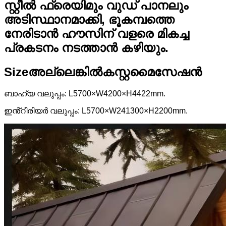
സ്റ്റീൽ ഫ്രെയിമും വുഡ് പാനലും
അടിസ്ഥാനമാക്കി, ഭൂകമ്പത്തെ
നേരിടാൻ ഹൗസിന് വളരെ മികച്ച
പ്രകടനം നടത്താൻ കഴിയും.
Si
ze
അല്ലെങ്കിൽ
കസ്റ്റമൈസേഷൻ
ബാഹ്യ വലുപ്പം: L5700×W4200×H4422mm.
ഇൻ്റീരിയർ വലുപ്പം: L5700×W241300×H2200mm.