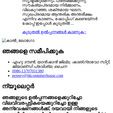
സൃഷ്ടിക്കുമെന്നും പ്രതീക്ഷിക്കുന്നു.
സൗകര്യപ്രദമായ നിർമ്മാണം,
വിലകുറഞ്ഞ, ശക്തമായ ഘടന,
സുഖപ്രദമായ ആന്തരിക അന്തരീക്ഷം
എന്നിവ കാരണം, ഷോപ്പിംഗ് കണ്ടെയ്നർ
ഷോപ്പ് ഇപ്പോൾ കൂടുതൽ ...
കൂടുതൽ ഉൽപ്പന്നങ്ങൾ കാണുക
>
ഞങ്ങളെ സമീപിക്കുക
എഹു ടൗൺ, യാൻഷാൻ ജില്ല, ഷാങ്‌ഗ്രാവോ സിറ്റി,
ജിയാങ്‌സി പ്രവിശ്യ, ചൈന
0086-13707031380
penney@hkcontainerhouse.com
ന്യൂലെറ്റർ
ഞങ്ങളുടെ ഉൽപ്പന്നങ്ങളെക്കുറിച്ചോ
വിലവിവരപ്പട്ടികയെക്കുറിച്ചോ ഉള്ള
അന്വേഷണങ്ങൾക്ക്, ദയവായി നിങ്ങളുടെ