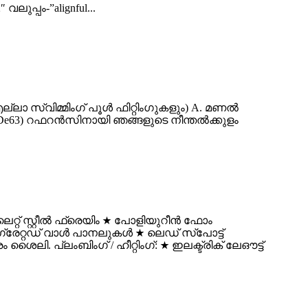
വലുപ്പം-”alignful...
്ലാ സ്വിമ്മിംഗ് പൂൾ ഫിറ്റിംഗുകളും) A. മണൽ
45A/ De63) റഫറൻസിനായി ഞങ്ങളുടെ നീന്തൽക്കുളം
റ് സ്റ്റീൽ ഫ്രെയിം ★ പോളിയുറീൻ ഫോം
റ്റഡ് വാൾ പാനലുകൾ ★ ലെഡ് സ്പോട്ട്
ി. പ്ലംബിംഗ് / ഹീറ്റിംഗ്: ★ ഇലക്ട്രിക് ലേഔട്ട്