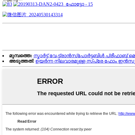
മുമ്പത്തെ:
സ്മാർട്ട് വേ-ട്രാൻസ്പോർട്ടബിൾ പ്രീഫാ
അടുത്തത്:
ഉയർന്ന നിലവാരമുള്ള സ്പ്രേ ഫോം ഇൻസുല