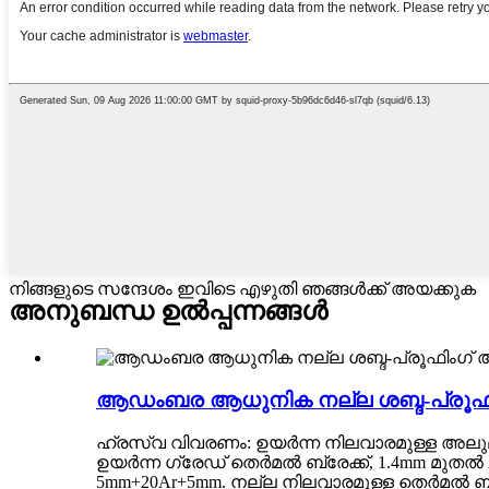
നിങ്ങളുടെ സന്ദേശം ഇവിടെ എഴുതി ഞങ്ങൾക്ക് അയക്കുക
അനുബന്ധ ഉൽപ്പന്നങ്ങൾ
ആഡംബര ആധുനിക നല്ല ശബ്ദ-പ്രൂഫ
ഹ്രസ്വ വിവരണം: ഉയർന്ന നിലവാരമുള്ള അ
ഉയർന്ന ഗ്രേഡ് തെർമൽ ബ്രേക്ക്, 1.4mm മുത
5mm+20Ar+5mm. നല്ല നിലവാരമുള്ള തെർമൽ ബ്രേ