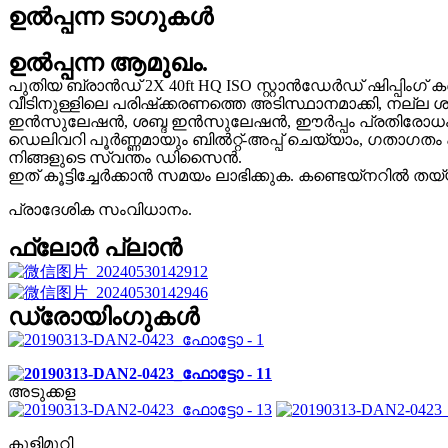
ഉൽപ്പന്ന ടാഗുകൾ
ഉൽപ്പന്ന ആമുഖം.
പുതിയ ബ്രാൻഡ് 2X 40ft HQ ISO സ്റ്റാൻഡേർഡ് ഷിപ്പിംഗ് കണ്ട
വീടിനുള്ളിലെ പരിഷ്‌ക്കരണത്തെ അടിസ്ഥാനമാക്കി, നല്ല ശക
ഇൻസുലേഷൻ, ശബ്ദ ഇൻസുലേഷൻ, ഈർപ്പം പ്രതിരോധം; വൃത്
ഡെലിവറി പൂർണ്ണമായും ബിൽറ്റ്-അപ്പ് ചെയ്യാം, ഗതാഗത
നിങ്ങളുടെ സ്വന്തം ഡിസൈൻ.
ഇത് കൂട്ടിച്ചേർക്കാൻ സമയം ലാഭിക്കുക. കണ്ടെയ്‌നറിൽ തയ്യ
പ്രാദേശിക സംവിധാനം.
ഫ്ലോർ പ്ലാൻ
ഡ്രോയിംഗുകൾ
അടുക്കള
കുളിമുറി