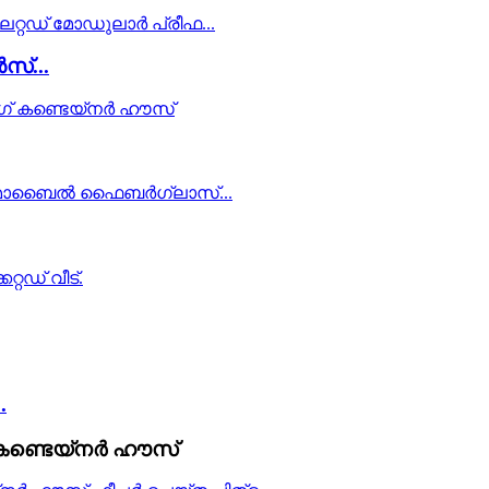
സ്...
.
 കണ്ടെയ്‌നർ ഹൗസ്