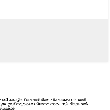
ടി കോട്ടിംഗ് അലുമിനിയം പ്രൊഫൈലിനായി
ുലേറ്റഡ് സുരക്ഷാ ഗ്ലാസ്: സ്പെസിഫിക്കേഷൻ
വിൻഡോകൾ.