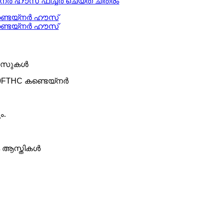
 ഹൗസുകൾ
X40FTHC കണ്ടെയ്നർ
ം.
ിക ആസ്തികൾ