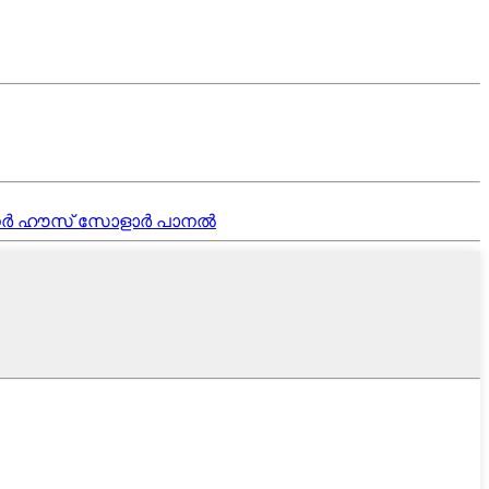
ടെയ്നർ ഹൗസ് സോളാർ പാനൽ