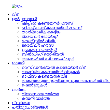
വീട്
ഉൽപ്പന്നങ്ങൾ
ഷിപ്പിംഗ് കണ്ടെയ്നർ ഹൗസ്
ഫ്ലാറ്റ് പാക്ക് കണ്ടെയ്നർ ഹൗസ്
താൽക്കാലിക കെട്ടിടം
ട്രെയിലർ ടോയ്ലറ്റ്
ലൈറ്റ് സ്റ്റീൽ വില്ല
ട്രെയിലർ ഹൗസ്
ഉപകരണ ഷെൽട്ടർ
ബിൽഡിംഗ് മെറ്റീരിയൽ
കണ്ടെയ്നർ സ്വിമ്മിംഗ് പൂൾ
ഗാലറി
റെസിഡൻഷ്യൽ കണ്ടെയ്നർ വീട്
വാണിജ്യ കണ്ടെയ്നർ വീടുകൾ
ഓഫീസ് കണ്ടെയ്നർ വീട്
തിരഞ്ഞെടുത്ത ഇഷ്‌ടാനുസൃത കണ്ടെയ്‌നർ വീ
ഷെൽട്ടറുകൾ
വാർത്ത
വ്യവസായ വാർത്ത
കമ്പനി വാർത്ത
വീഡിയോ
പതിവുചോദ്യങ്ങൾ