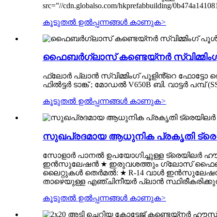
src=”//cdn.globalso.com/hkprefabbuilding/0b474a1410
കൂടുതൽ ഉൽപ്പന്നങ്ങൾ കാണുക
>
ഫൈബർഗ്ലാസ് കണ്ടെയ്നർ സ്വിമ്മിംഗ്
ഫ്ലോർ പ്ലാൻ സ്വിമ്മിംഗ് പൂളിൻ്റെ ഫോട്ടോ റ
ഫിൽട്ടർ ടാങ്ക് ; മോഡൽ V650B ബി. വാട്ടർ പമ്പ്
കൂടുതൽ ഉൽപ്പന്നങ്ങൾ കാണുക
>
സുഖപ്രദമായ ആധുനിക പ്രകൃതി ട്രെയ
സോളാർ പാനൽ ഉപയോഗിച്ചുള്ള ട്രെയിലർ ഹൗസ് 
ഇൻസുലേഷൻ ★ ഇരുവശത്തും ഗ്ലോസ് ഫൈബർഗ്ല
ലൈറ്റുകൾ തെർമൽ: ★ R-14 വാൾ ഇൻസുലേഷൻ ഫ്ലോർ ക
താഴെയുള്ള എഞ്ചിനീയർ പ്ലാൻ സ്ഥിരീകരിക്കുന്നു,
കൂടുതൽ ഉൽപ്പന്നങ്ങൾ കാണുക
>