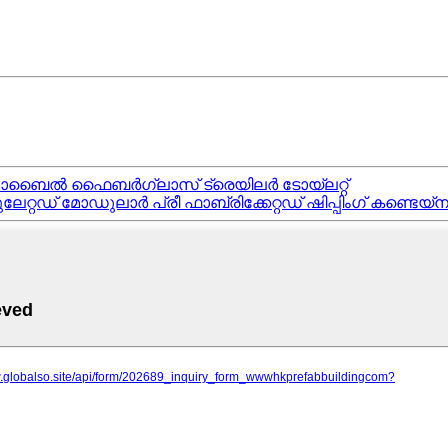
ബ് മൊബൈൽ ഫൈബർഗ്ലാസ് ട്രെയിലർ ടോയ്ലറ്റ്
േറ്റഡ് മോഡുലാർ പ്രീ ഫാബ്രിക്കേറ്റഡ് ഷിപ്പിംഗ് കണ്