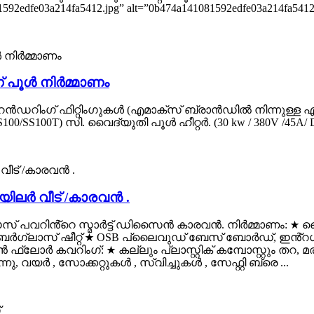
81592edfe03a214fa5412.jpg” alt=”0b474a141081592edfe03a214fa5412″ 
 പൂൾ നിർമ്മാണം
െൻഡറിംഗ് ഫിറ്റിംഗുകൾ (എമാക്‌സ് ബ്രാൻഡിൽ നിന്നുള്ള എല
 (SS100/SS100T) സി. വൈദ്യുതി പൂൾ ഹീറ്റർ. (30 kw / 380V /
ിലർ വീട് /കാരവൻ .
പവറിൻ്റെ സ്മാർട്ട് ഡിസൈൻ കാരവൻ. നിർമ്മാണം: ★ ലൈറ്
ാസ് ഷീറ്റ് ★ OSB പ്ലൈവുഡ് ബേസ് ബോർഡ്, ഇൻ്റഗ്രേ
വറിംഗ്: ★ കല്ലും പ്ലാസ്റ്റിക് കമ്പോസ്റ്റും തറ, മരം ശൈല
 വയർ , സോക്കറ്റുകൾ , സ്വിച്ചുകൾ , സേഫ്റ്റി ബ്രെ ...