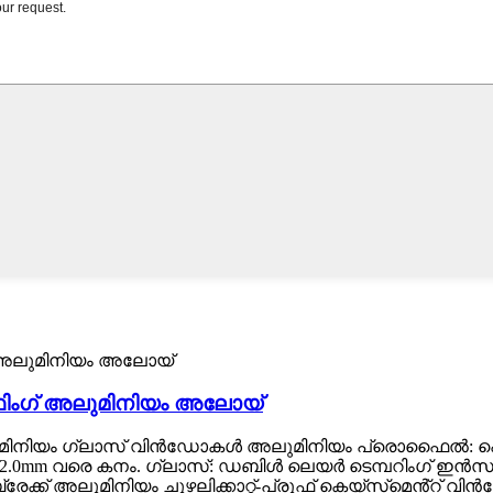
ിംഗ് അലുമിനിയം അലോയ്
ലുമിനിയം ഗ്ലാസ് വിൻഡോകൾ അലുമിനിയം പ്രൊഫൈൽ: പൊ
ൽ 2.0mm വരെ കനം. ഗ്ലാസ്: ഡബിൾ ലെയർ ടെമ്പറിംഗ് ഇൻസ
ക്ക് അലുമിനിയം ചുഴലിക്കാറ്റ്-പ്രൂഫ് കെയ്‌സ്‌മെൻ്റ് 