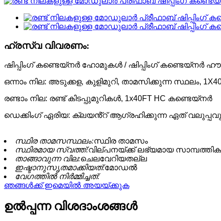
ഹ്രസ്വ വിവരണം:
ഷിപ്പിംഗ് കണ്ടെയ്‌നർ ഹോമുകൾ / ഷിപ്പിംഗ് കണ്ടെയ്‌നർ
ഒന്നാം നില: അടുക്കള, കുളിമുറി, താമസിക്കുന്ന സ്ഥലം, 1
രണ്ടാം നില: രണ്ട് കിടപ്പുമുറികൾ, 1x40FT HC കണ്ടെയ്നർ
ഡെക്കിംഗ് ഏരിയ: ക്ലയൻ്റ് ആഗ്രഹിക്കുന്ന ഏത് വലുപ്പവു
സ്ഥിര താമസസ്ഥലം:
സ്ഥിര താമസം
സ്ഥിരമായ സ്വത്ത്:
വില്പനയ്ക്ക് ലഭ്യമായ സാമ്പത്ത
താങ്ങാവുന്ന വില:
ചെലവേറിയതല്ല
ഇഷ്ടാനുസൃതമാക്കിയത്:
മോഡൽ
വേഗത്തിൽ നിർമ്മിച്ചത്:
ഞങ്ങൾക്ക് ഇമെയിൽ അയയ്ക്കുക
ഉൽപ്പന്ന വിശദാംശങ്ങൾ