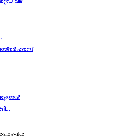
.
...
te-show-hide]