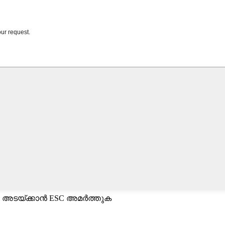
 അടയ്ക്കാൻ ESC അമർത്തുക