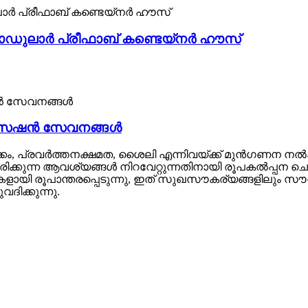
്ള മോഡുലാർ പ്രീഫാബ് കണ്ടെയ്‌നർ ഹൗസ്
മൈസേഷൻ സേവനങ്ങൾ
 പ്രവർത്തനക്ഷമത, ശൈലി എന്നിവയ്ക്ക് മുൻഗണന നൽകുന്
രിക്കുന്ന ആവശ്യങ്ങൾ നിറവേറ്റുന്നതിനായി രൂപകൽപ്പന 
ുകളായി രൂപാന്തരപ്പെടുന്നു, ഇത് സുഖസൗകര്യങ്ങളിലും സൗന്
ിക്കുന്നു.