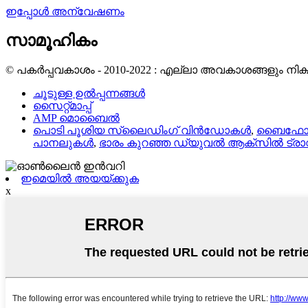
ഇപ്പോൾ അന്വേഷണം
സാമൂഹികം
© പകർപ്പവകാശം - 2010-2022 : എല്ലാ അവകാശങ്ങളും നിക്ഷി
ചൂടുള്ള ഉൽപ്പന്നങ്ങൾ
സൈറ്റ്മാപ്പ്
AMP മൊബൈൽ
പൊടി പൂശിയ സ്ലൈഡിംഗ് വിൻഡോകൾ
,
ബൈഫോൾഡ
പാനലുകൾ
,
ഭാരം കുറഞ്ഞ ഡ്യുവൽ ആക്‌സിൽ ട്രാ
ഇമെയിൽ അയയ്ക്കുക
x