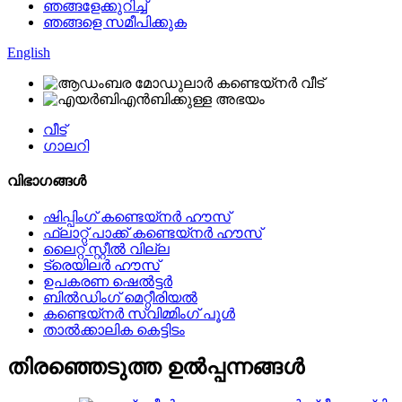
ഞങ്ങളേക്കുറിച്ച്
ഞങ്ങളെ സമീപിക്കുക
English
വീട്
ഗാലറി
വിഭാഗങ്ങൾ
ഷിപ്പിംഗ് കണ്ടെയ്നർ ഹൗസ്
ഫ്ലാറ്റ് പാക്ക് കണ്ടെയ്നർ ഹൗസ്
ലൈറ്റ് സ്റ്റീൽ വില്ല
ട്രെയിലർ ഹൗസ്
ഉപകരണ ഷെൽട്ടർ
ബിൽഡിംഗ് മെറ്റീരിയൽ
കണ്ടെയ്നർ സ്വിമ്മിംഗ് പൂൾ
താൽക്കാലിക കെട്ടിടം
തിരഞ്ഞെടുത്ത ഉൽപ്പന്നങ്ങൾ