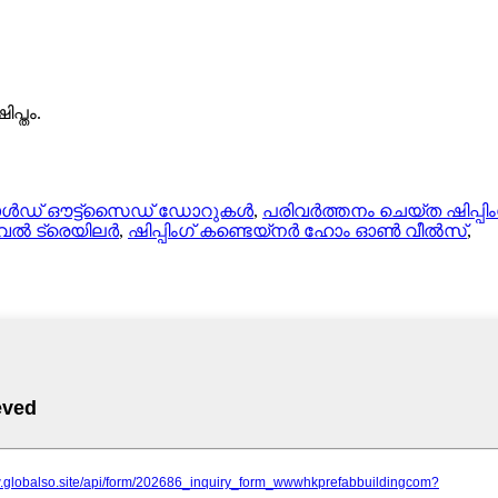
പ്തം.
് ഔട്ട്‌സൈഡ് ഡോറുകൾ
,
പരിവർത്തനം ചെയ്ത ഷിപ്പി
വൽ ട്രെയിലർ
,
ഷിപ്പിംഗ് കണ്ടെയ്നർ ഹോം ഓൺ വീൽസ്
,