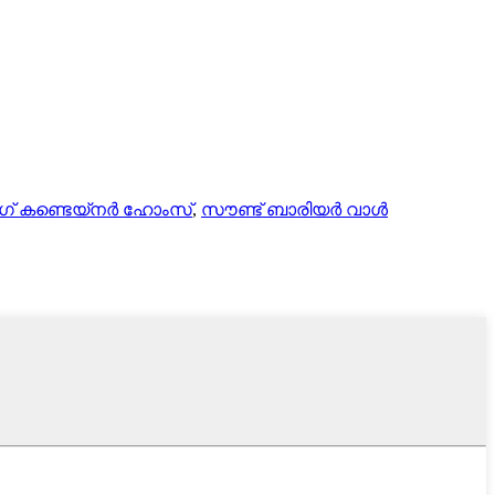
ംഗ് കണ്ടെയ്നർ ഹോംസ്
,
സൗണ്ട് ബാരിയർ വാൾ