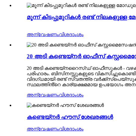
മൂന്ന് കിടപ്പുമുറികൾ രണ്ട് നിലകളുള
അന്വേഷണം
വിശദാംശം
20 അടി കണ്ടെയ്നർ ഓഫീസ് കസ്റ്റ
20 അടി കണ്ടെയ്നറൈസ്ഡ് ഓഫീസുകൾ - വഴക്കം,
പരിഹാരം. ബിസിനസ്സുകളുടെ വികസിച്ചുകൊണ്ടി
വിദഗ്ധമായി രണ്ട് സ്വതന്ത്ര വർക്ക്‌സ്‌പെയ്‌സ
സ്ഥലത്തിൻ്റെ കാര്യക്ഷമമായ ഉപയോഗം അനുവദ
അന്വേഷണം
വിശദാംശം
കണ്ടെയ്നർ ഹൗസ് ശേഖരങ്ങൾ
അന്വേഷണം
വിശദാംശം