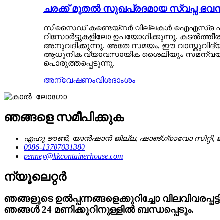
ചരക്ക് മുതൽ സുഖപ്രദമായ സ്വപ്ന ഭവനം വ
സീസൈഡ് കണ്ടെയ്‌നർ വില്ലകൾ ഐഎസ്ഒ പുതിയ
റിസോർട്ടുകളിലോ ഉപയോഗിക്കുന്നു. കടൽത്തീ
അനുവദിക്കുന്നു. അതേ സമയം, ഈ വാസ്തുവിദ്
ആധുനിക വ്യാവസായിക ശൈലിയും സമന്വയിപ്പി
പൊരുത്തപ്പെടുന്നു.
അന്വേഷണം
വിശദാംശം
ഞങ്ങളെ സമീപിക്കുക
എഹു ടൗൺ, യാൻഷാൻ ജില്ല, ഷാങ്‌ഗ്രാവോ സിറ്റി, 
0086-13707031380
penney@hkcontainerhouse.com
ന്യൂലെറ്റർ
ഞങ്ങളുടെ ഉൽപ്പന്നങ്ങളെക്കുറിച്ചോ വിലവിവരപ്
ഞങ്ങൾ 24 മണിക്കൂറിനുള്ളിൽ ബന്ധപ്പെടും.