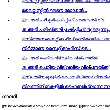
ലൈറ്റ് സ്റ്റീൽ ഘടന മോഡൽ...
40 അടി പരിഷ്‌ക്കരിച്ച ഷിപ്പിംഗ് തുടരുന്നു..
നിർമ്മാണ സൈറ്റ് ഓഫീസ് ടെ...
20 അടി ചെറിയ വീട് വലിയ വില്പനയ്ക്ക്
നിലത്തിന് മുകളിൽ ഫൈബർഗ്ലാസ് സ്വി
ഗാലറി
[prisna-wp-translate-show-hide behavior="show"][/prisna-wp-transla