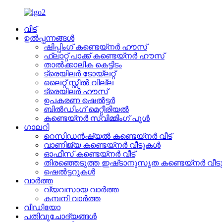
വീട്
ഉൽപ്പന്നങ്ങൾ
ഷിപ്പിംഗ് കണ്ടെയ്നർ ഹൗസ്
ഫ്ലാറ്റ് പാക്ക് കണ്ടെയ്നർ ഹൗസ്
താൽക്കാലിക കെട്ടിടം
ട്രെയിലർ ടോയ്ലറ്റ്
ലൈറ്റ് സ്റ്റീൽ വില്ല
ട്രെയിലർ ഹൗസ്
ഉപകരണ ഷെൽട്ടർ
ബിൽഡിംഗ് മെറ്റീരിയൽ
കണ്ടെയ്നർ സ്വിമ്മിംഗ് പൂൾ
ഗാലറി
റെസിഡൻഷ്യൽ കണ്ടെയ്നർ വീട്
വാണിജ്യ കണ്ടെയ്നർ വീടുകൾ
ഓഫീസ് കണ്ടെയ്നർ വീട്
തിരഞ്ഞെടുത്ത ഇഷ്‌ടാനുസൃത കണ്ടെയ്‌നർ വീ
ഷെൽട്ടറുകൾ
വാർത്ത
വ്യവസായ വാർത്ത
കമ്പനി വാർത്ത
വീഡിയോ
പതിവുചോദ്യങ്ങൾ