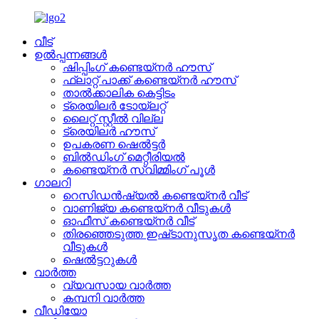
വീട്
ഉൽപ്പന്നങ്ങൾ
ഷിപ്പിംഗ് കണ്ടെയ്നർ ഹൗസ്
ഫ്ലാറ്റ് പാക്ക് കണ്ടെയ്നർ ഹൗസ്
താൽക്കാലിക കെട്ടിടം
ട്രെയിലർ ടോയ്ലറ്റ്
ലൈറ്റ് സ്റ്റീൽ വില്ല
ട്രെയിലർ ഹൗസ്
ഉപകരണ ഷെൽട്ടർ
ബിൽഡിംഗ് മെറ്റീരിയൽ
കണ്ടെയ്നർ സ്വിമ്മിംഗ് പൂൾ
ഗാലറി
റെസിഡൻഷ്യൽ കണ്ടെയ്നർ വീട്
വാണിജ്യ കണ്ടെയ്നർ വീടുകൾ
ഓഫീസ് കണ്ടെയ്നർ വീട്
തിരഞ്ഞെടുത്ത ഇഷ്‌ടാനുസൃത കണ്ടെയ്‌നർ
വീടുകൾ
ഷെൽട്ടറുകൾ
വാർത്ത
വ്യവസായ വാർത്ത
കമ്പനി വാർത്ത
വീഡിയോ