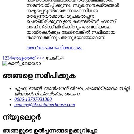
സമന്വയിപ്പിക്കുന്നു. സുഖസൗകര്യങ്ങൾ
നഷ്ടപ്പെടുത്താതെ സാഹസികത
തേടുന്നവർക്കായി രൂപകൽപ്പന
ചെയ്‌തിരിക്കുന്ന ഈ കണ്ടെയ്‌നർ ഹൗസ്
ഓഫ് ഗ്രിഡ് ലിവിംഗിനും അവധിക്കാല
യാത്രകൾക്കും അല്ലെങ്കിൽ സ്ഥിരമായ
താമസത്തിനും അനുയോജ്യമാണ്.
അന്വേഷണം
വിശദാംശം
1
2
3
4
അടുത്തത് >
>>
പേജ് 1/4
ഞങ്ങളെ സമീപിക്കുക
എഹു ടൗൺ, യാൻഷാൻ ജില്ല, ഷാങ്‌ഗ്രാവോ സിറ്റി,
ജിയാങ്‌സി പ്രവിശ്യ, ചൈന
0086-13707031380
penney@hkcontainerhouse.com
ന്യൂലെറ്റർ
ഞങ്ങളുടെ ഉൽപ്പന്നങ്ങളെക്കുറിച്ചോ