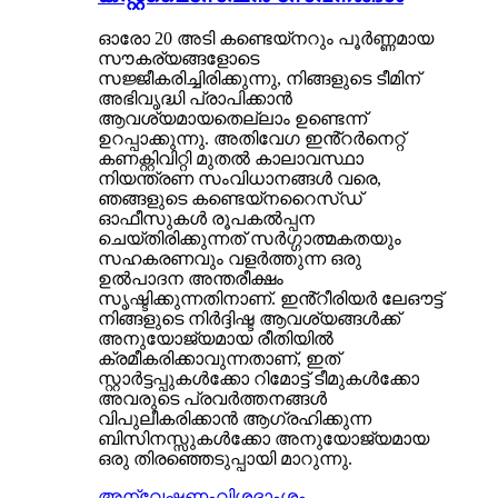
ഓരോ 20 അടി കണ്ടെയ്‌നറും പൂർണ്ണമായ
സൗകര്യങ്ങളോടെ
സജ്ജീകരിച്ചിരിക്കുന്നു, നിങ്ങളുടെ ടീമിന്
അഭിവൃദ്ധി പ്രാപിക്കാൻ
ആവശ്യമായതെല്ലാം ഉണ്ടെന്ന്
ഉറപ്പാക്കുന്നു. അതിവേഗ ഇൻ്റർനെറ്റ്
കണക്റ്റിവിറ്റി മുതൽ കാലാവസ്ഥാ
നിയന്ത്രണ സംവിധാനങ്ങൾ വരെ,
ഞങ്ങളുടെ കണ്ടെയ്നറൈസ്ഡ്
ഓഫീസുകൾ രൂപകൽപ്പന
ചെയ്‌തിരിക്കുന്നത് സർഗ്ഗാത്മകതയും
സഹകരണവും വളർത്തുന്ന ഒരു
ഉൽപാദന അന്തരീക്ഷം
സൃഷ്ടിക്കുന്നതിനാണ്. ഇൻ്റീരിയർ ലേഔട്ട്
നിങ്ങളുടെ നിർദ്ദിഷ്ട ആവശ്യങ്ങൾക്ക്
അനുയോജ്യമായ രീതിയിൽ
ക്രമീകരിക്കാവുന്നതാണ്, ഇത്
സ്റ്റാർട്ടപ്പുകൾക്കോ ​​റിമോട്ട് ടീമുകൾക്കോ ​​
അവരുടെ പ്രവർത്തനങ്ങൾ
വിപുലീകരിക്കാൻ ആഗ്രഹിക്കുന്ന
ബിസിനസ്സുകൾക്കോ ​​അനുയോജ്യമായ
ഒരു തിരഞ്ഞെടുപ്പായി മാറുന്നു.
അന്വേഷണം
വിശദാംശം