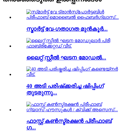
സ്മാർട്ട് വേ-ഗതാഗത മുൻകൂർ...
ലൈറ്റ് സ്റ്റീൽ ഘടന മോഡൽ...
40 അടി പരിഷ്‌ക്കരിച്ച ഷിപ്പിംഗ്
തുടരുന്നു...
ഫാസ്റ്റ് കൺസ്ട്രക്ഷൻ പ്രീഫാബ്
ഗ...