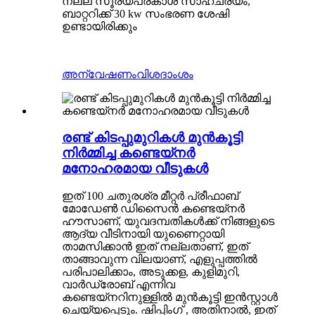
നല്ല സൂര്യപ്രകാശ സാഹചര്യം,
ബാറ്ററിക്ക് 30 kw സംഭരണ ​​ശേഷി
ഉണ്ടായിരിക്കും
അന്വേഷണം
വിശദാംശം
രണ്ട് കിടപ്പുമുറികൾ മുൻകൂട്ടി
നിർമ്മിച്ച കണ്ടെയ്നർ
മനോഹരമായ വീടുകൾ
ഇത് 100 ചതുരശ്ര മീറ്റർ പ്രീഫാബ്
മോഡേൺ ഡിസൈൻ കണ്ടെയ്‌നർ
ഹൗസാണ്, യുവദമ്പതികൾക്ക് നിങ്ങളുടെ
ആദ്യ വീടിനായി യുണൈറ്റായി
താമസിക്കാൻ ഇത് നല്ലതാണ്, ഇത്
താങ്ങാവുന്ന വിലയാണ്, എളുപ്പത്തിൽ
പരിപാലിക്കാം, അടുക്കള, കുളിമുറി,
വാർഡ്രോബ് എന്നിവ
കണ്ടെയ്‌നറിനുള്ളിൽ മുൻകൂട്ടി ഇൻസ്റ്റാൾ
ചെയ്യപ്പെടും. ഷിപ്പിംഗ് , അതിനാൽ, ഇത്