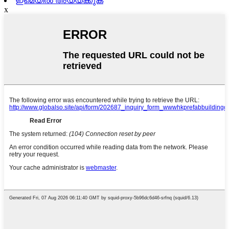
ഇമെയിൽ അയയ്ക്കുക
x