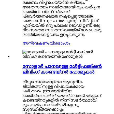
ഭക്ഷണം വിപ്പ് ചെയ്യാൻ കഴിയും,
അതേസമയം സമർത്ഥമായി രൂപകൽപ്പന
ചെയ്ത ലിവിംഗ് സ്പേസ്
പ്രവർത്തനക്ഷമത നഷ്ടപ്പെടുത്താതെ
പരമാവധി സുഖം നൽകുന്നു. സ്ലീപ്പിംഗ്
ഏരിയയിൽ ഒരു പ്ലാഷ് ബെഡ് ഉണ്ട്, ഒരു
ദിവസത്തെ സാഹസികതയ്ക്ക് ശേഷം ഒരു
രാത്രിയുടെ ഉറക്കം ഉറപ്പാക്കുന്നു.
അന്വേഷണം
വിശദാംശം
സോളാർ പാനലുള്ള മൾട്ടിഫങ്ഷൻ
ലിവിംഗ് കണ്ടെയ്‌നർ ഹോമുകൾ
വിദൂര സ്ഥലങ്ങളിലെ ആധുനിക
ജീവിതത്തിനുള്ള വിപ്ലവകരമായ
പരിഹാരം. ഈ അദ്വിതീയ
മെയിൽബോക്‌സ് ഹൗസ് 40-അടി ഷിപ്പിംഗ്
കണ്ടെയ്‌നറുകളിൽ നിന്ന് സമർത്ഥമായി
രൂപകൽപ്പന ചെയ്‌തിരിക്കുന്നു,
സുസ്ഥിരതയ്‌ക്കൊപ്പം
പ്രവർത്തനക്ഷമതയെ തടസ്സമില്ലാതെ