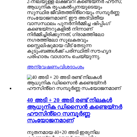
2-നിലയുള്ള ലക്ഷ്വറി കണ്ടെയ്‌നർ ഹൗസ്,
ആധുനിക രൂപകൽപ്പനയുടെയും
സുസ്ഥിര ജീവിതത്തിൻ്റെയും സമ്പൂർണ്ണ
സംയോജനമാണ്. ഈ അദ്വിതീയ
വാസസ്ഥലം പുനർനിർമ്മിച്ച ഷിപ്പിംഗ്
കണ്ടെയ്‌നറുകളിൽ നിന്നാണ്
നിർമ്മിച്ചിരിക്കുന്നത്, ഗ്രാമത്തിലോ
നഗരത്തിലോ സുഖകരവും
സ്റ്റൈലിഷുമായ വീട് തേടുന്ന
കുടുംബങ്ങൾക്ക് പരിസ്ഥിതി സൗഹൃദ
പരിഹാരം വാഗ്ദാനം ചെയ്യുന്നു.
അന്വേഷണം
വിശദാംശം
40 അടി + 20 അടി രണ്ട് നിലകൾ
ആധുനിക ഡിസൈൻ കണ്ടെയ്‌നർ
ഹൗസിൻ്റെ സമ്പൂർണ്ണ
സംയോജനമാണ്
നൂതനമായ 40+20 അടി ഇരുനില