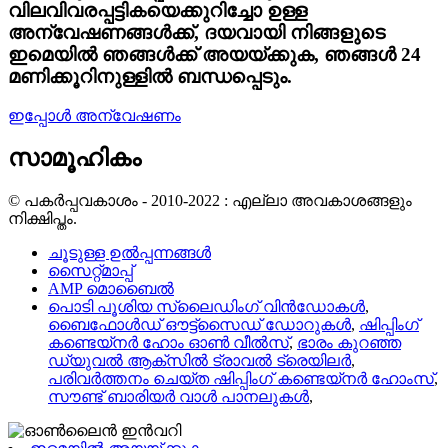
വിലവിവരപ്പട്ടികയെക്കുറിച്ചോ ഉള്ള
അന്വേഷണങ്ങൾക്ക്, ദയവായി നിങ്ങളുടെ
ഇമെയിൽ ഞങ്ങൾക്ക് അയയ്ക്കുക, ഞങ്ങൾ 24
മണിക്കൂറിനുള്ളിൽ ബന്ധപ്പെടും.
ഇപ്പോൾ അന്വേഷണം
സാമൂഹികം
© പകർപ്പവകാശം - 2010-2022 : എല്ലാ അവകാശങ്ങളും
നിക്ഷിപ്തം.
ചൂടുള്ള ഉൽപ്പന്നങ്ങൾ
സൈറ്റ്മാപ്പ്
AMP മൊബൈൽ
പൊടി പൂശിയ സ്ലൈഡിംഗ് വിൻഡോകൾ
,
ബൈഫോൾഡ് ഔട്ട്‌സൈഡ് ഡോറുകൾ
,
ഷിപ്പിംഗ്
കണ്ടെയ്നർ ഹോം ഓൺ വീൽസ്
,
ഭാരം കുറഞ്ഞ
ഡ്യുവൽ ആക്‌സിൽ ട്രാവൽ ട്രെയിലർ
,
പരിവർത്തനം ചെയ്ത ഷിപ്പിംഗ് കണ്ടെയ്നർ ഹോംസ്
,
സൗണ്ട് ബാരിയർ വാൾ പാനലുകൾ
,