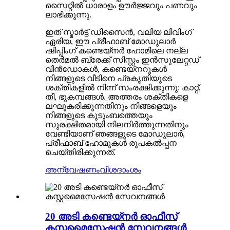
സൈറ്റിൽ ധാരാളം ഊർജ്ജവും പണവും
ലാഭിക്കുന്നു.
ഇത് സ്മാർട്ട് ഡിസൈൻ, വലിയ ലിവിംഗ്
ഏരിയ, ഈ പ്രീഫാബ് മോഡുലാർ
ഷിപ്പിംഗ് കണ്ടെയ്‌നർ ഹോമിലെ നല്ല
തെർമൽ ബ്രേക്ക് സിസ്റ്റം ഇൻസുലേറ്റഡ്
വിൻഡോകൾ, കണ്ടെയ്‌നറുകൾ
നിങ്ങളുടെ വീടിനെ പ്രകൃതിയുടെ
ശക്തികളിൽ നിന്ന് സംരക്ഷിക്കുന്നു: കാറ്റ്,
തീ, ഭൂകമ്പങ്ങൾ. അത്തരം ശക്തികളെ
ലഘൂകരിക്കുന്നതിനും നിങ്ങളെയും
നിങ്ങളുടെ കുടുംബത്തെയും
സുരക്ഷിതമായി നിലനിർത്തുന്നതിനും
വേണ്ടിയാണ് ഞങ്ങളുടെ മോഡുലാർ,
പ്രീഫാബ് ഹോമുകൾ രൂപകൽപ്പന
ചെയ്തിരിക്കുന്നത്.
അന്വേഷണം
വിശദാംശം
20 അടി കണ്ടെയ്നർ ഓഫീസ്
കസ്റ്റമൈസേഷൻ സേവനങ്ങൾ