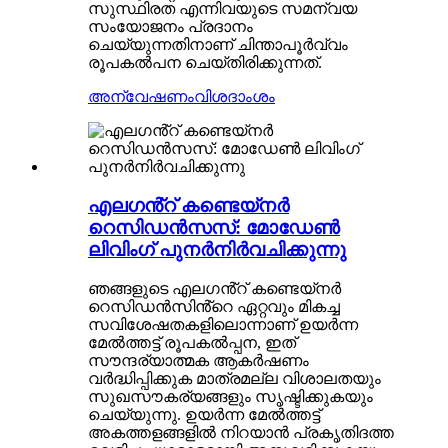
സുസ്ഥിരത എന്നിവയുടെ സമന്വയ
സംയോജനം പ്രദാനം
ചെയ്യുന്നതിനാണ് ചിന്താപൂർവ്വം
രൂപകൽപന ചെയ്തിരിക്കുന്നത്.
അന്വേഷണം
വിശദാംശം
എലഗൻ്റ് കണ്ടെയ്‌നർ
റെസിഡൻസസ്: മോഡേൺ
ലിവിംഗ് പുനർനിർവചിക്കുന്നു
ഞങ്ങളുടെ എലഗൻ്റ് കണ്ടെയ്‌നർ
റെസിഡൻസിൻ്റെ ഏറ്റവും മികച്ച
സവിശേഷതകളിലൊന്നാണ് ഉയർന്ന
മേൽത്തട്ട് രൂപകൽപ്പന, ഇത്
സൗന്ദര്യാത്മക ആകർഷണം
വർദ്ധിപ്പിക്കുക മാത്രമല്ല വിശാലതയും
സുഖസൗകര്യങ്ങളും സൃഷ്ടിക്കുകയും
ചെയ്യുന്നു. ഉയർന്ന മേൽത്തട്ട്
അകത്തളങ്ങളിൽ നിറയാൻ പ്രകൃതിദത്ത