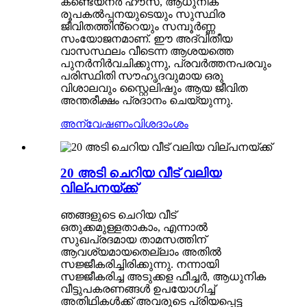
കണ്ടെയ്‌നർ ഹൗസ്, ആധുനിക
രൂപകൽപ്പനയുടെയും സുസ്ഥിര
ജീവിതത്തിൻ്റെയും സമ്പൂർണ്ണ
സംയോജനമാണ്. ഈ അദ്വിതീയ
വാസസ്ഥലം വീടെന്ന ആശയത്തെ
പുനർനിർവചിക്കുന്നു, പ്രവർത്തനപരവും
പരിസ്ഥിതി സൗഹൃദവുമായ ഒരു
വിശാലവും സ്റ്റൈലിഷും ആയ ജീവിത
അന്തരീക്ഷം പ്രദാനം ചെയ്യുന്നു.
അന്വേഷണം
വിശദാംശം
20 അടി ചെറിയ വീട് വലിയ
വില്പനയ്ക്ക്
ഞങ്ങളുടെ ചെറിയ വീട്
ഒതുക്കമുള്ളതാകാം, എന്നാൽ
സുഖപ്രദമായ താമസത്തിന്
ആവശ്യമായതെല്ലാം അതിൽ
സജ്ജീകരിച്ചിരിക്കുന്നു. നന്നായി
സജ്ജീകരിച്ച അടുക്കള ഫീച്ചർ, ആധുനിക
വീട്ടുപകരണങ്ങൾ ഉപയോഗിച്ച്
അതിഥികൾക്ക് അവരുടെ പ്രിയപ്പെട്ട