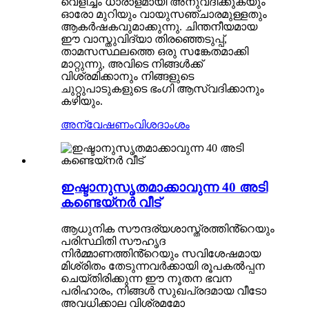
വെളിച്ചം ധാരാളമായി അനുവദിക്കുകയും
ഓരോ മുറിയും വായുസഞ്ചാരമുള്ളതും
ആകർഷകവുമാക്കുന്നു. ചിന്തനീയമായ
ഈ വാസ്തുവിദ്യാ തിരഞ്ഞെടുപ്പ്,
താമസസ്ഥലത്തെ ഒരു സങ്കേതമാക്കി
മാറ്റുന്നു, അവിടെ നിങ്ങൾക്ക്
വിശ്രമിക്കാനും നിങ്ങളുടെ
ചുറ്റുപാടുകളുടെ ഭംഗി ആസ്വദിക്കാനും
കഴിയും.
അന്വേഷണം
വിശദാംശം
ഇഷ്ടാനുസൃതമാക്കാവുന്ന 40 അടി
കണ്ടെയ്നർ വീട്
ആധുനിക സൗന്ദര്യശാസ്ത്രത്തിൻ്റെയും
പരിസ്ഥിതി സൗഹൃദ
നിർമ്മാണത്തിൻ്റെയും സവിശേഷമായ
മിശ്രിതം തേടുന്നവർക്കായി രൂപകൽപ്പന
ചെയ്‌തിരിക്കുന്ന ഈ നൂതന ഭവന
പരിഹാരം, നിങ്ങൾ സുഖപ്രദമായ വീടോ
അവധിക്കാല വിശ്രമമോ