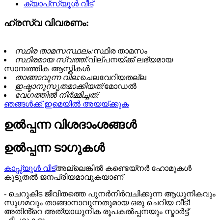
ഹ്രസ്വ വിവരണം:
സ്ഥിര താമസസ്ഥലം:
സ്ഥിര താമസം
സ്ഥിരമായ സ്വത്ത്:
വില്പനയ്ക്ക് ലഭ്യമായ
സാമ്പത്തിക ആസ്തികൾ
താങ്ങാവുന്ന വില:
ചെലവേറിയതല്ല
ഇഷ്ടാനുസൃതമാക്കിയത്:
മോഡൽ
വേഗത്തിൽ നിർമ്മിച്ചത്:
ഞങ്ങൾക്ക് ഇമെയിൽ അയയ്ക്കുക
ഉൽപ്പന്ന വിശദാംശങ്ങൾ
ഉൽപ്പന്ന ടാഗുകൾ
കാപ്സ്യൂൾ വീട്
അല്ലെങ്കിൽ കണ്ടെയ്‌നർ ഹോമുകൾ
കൂടുതൽ ജനപ്രിയമാവുകയാണ്
- ചെറുകിട ജീവിതത്തെ പുനർനിർവചിക്കുന്ന ആധുനികവും
സുഗമവും താങ്ങാനാവുന്നതുമായ ഒരു ചെറിയ വീട്!
അതിൻ്റെ അത്യാധുനിക രൂപകൽപ്പനയും സ്മാർട്ട്