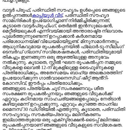
ഫീച്ചറുകളും.
വാട്ടർ പ്രൂഫ്, പരിസ്ഥിതി സൗഹൃദം ഉൾപ്പെടെ ഞങ്ങളുടെ
ഉൽപ്പന്നങ്ങൾ
കാപ്സ്യൂൾ വീട്
, പരിസ്ഥിതി സൗഹൃദ
സാമഗ്രികൾ ഉപയോഗിച്ചാണ് നിർമ്മിച്ചിരിക്കുന്നത്,
കൂടാതെ വാട്ടർപ്രൂഫിംഗ്, തെർമൽ ഇൻസുലേഷൻ,
മെറ്റീരിയലുകൾ എന്നിവയ്ക്കായി അന്താരാഷ്ട്ര നിലവാരം
പുലർത്തുന്നുണ്ടെന്ന് ഉറപ്പാക്കാൻ കർശനമായ
പരിശോധനയ്ക്ക് വിധേയമായിട്ടുണ്ട്. മിനുസമാർന്നതും
ആധുനികവുമായ രൂപകൽപ്പനയിൽ ഫ്ലോർ-ടു-സീലിംഗ്
ടെമ്പർഡ് ഗ്ലാസ് സവിശേഷതകൾ, പരിസ്ഥിതിയുമായി
തികച്ചും ഇണങ്ങുന്ന ഒരു ആഴത്തിലുള്ള അനുഭവം
നൽകുന്നു. കൂടാതെ, സ്റ്റീൽ ഘടന രൂപകൽപ്പന നമ്മുടെ
വീടുകളെ ലെവൽ 12-ന് മുകളിലുള്ള ടൈഫൂണുകളെ
പ്രതിരോധിക്കും, അതേസമയം ബാഹ്യ അലങ്കാരത്തിന്
ഉപയോഗിക്കുന്ന ഗാൽവാനൈസ്ഡ് ഷീറ്റ് ആൻ്റി-
കോറസിവ്, ഈർപ്പം പ്രതിരോധിക്കും.
ഞങ്ങളുടെ പ്രത്യേക ചൂട് സംരക്ഷണവും ശീത
സംരക്ഷണ രൂപകൽപ്പനയും ഞങ്ങളുടെ വീടുകൾക്ക്
ഏറ്റവും കഠിനമായ സാഹചര്യങ്ങളെപ്പോലും നേരിടാൻ
കഴിയുമെന്ന് ഉറപ്പാക്കുന്നു, ഏറ്റവും കുറഞ്ഞ താപനില
മൈനസ് 30 ഡിഗ്രിയിൽ എത്തുന്നു. കൂടാതെ, പരിസ്ഥിതി
സൗഹൃദവും സൗകര്യപ്രദവും മലിനീകരണം
ഇല്ലാത്തതുമായ ഒരു എക്സ്ട്രാക്ഷൻ-ടൈപ്പ് മലിനജല
രൂപകൽപ്പനയാണ് ഞങ്ങളുടെ വീടുകളുടെ സവിശേഷത.