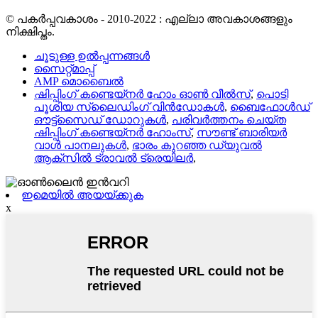
© പകർപ്പവകാശം - 2010-2022 : എല്ലാ അവകാശങ്ങളും
നിക്ഷിപ്തം.
ചൂടുള്ള ഉൽപ്പന്നങ്ങൾ
സൈറ്റ്മാപ്പ്
AMP മൊബൈൽ
ഷിപ്പിംഗ് കണ്ടെയ്നർ ഹോം ഓൺ വീൽസ്
,
പൊടി
പൂശിയ സ്ലൈഡിംഗ് വിൻഡോകൾ
,
ബൈഫോൾഡ്
ഔട്ട്‌സൈഡ് ഡോറുകൾ
,
പരിവർത്തനം ചെയ്ത
ഷിപ്പിംഗ് കണ്ടെയ്നർ ഹോംസ്
,
സൗണ്ട് ബാരിയർ
വാൾ പാനലുകൾ
,
ഭാരം കുറഞ്ഞ ഡ്യുവൽ
ആക്‌സിൽ ട്രാവൽ ട്രെയിലർ
,
ഇമെയിൽ അയയ്ക്കുക
x