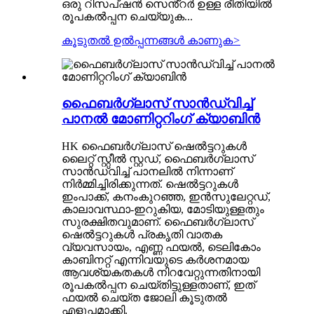
ഒരു റിസപ്ഷൻ സെൻ്റർ ഉള്ള രീതിയിൽ
രൂപകൽപ്പന ചെയ്യുക...
കൂടുതൽ ഉൽപ്പന്നങ്ങൾ കാണുക
>
ഫൈബർഗ്ലാസ് സാൻഡ്വിച്ച്
പാനൽ മോണിറ്ററിംഗ് ക്യാബിൻ
HK ഫൈബർഗ്ലാസ് ഷെൽട്ടറുകൾ
ലൈറ്റ് സ്റ്റീൽ സ്റ്റഡ്, ഫൈബർഗ്ലാസ്
സാൻഡ്‌വിച്ച് പാനലിൽ നിന്നാണ്
നിർമ്മിച്ചിരിക്കുന്നത്. ഷെൽട്ടറുകൾ
ഇംപാക്ക്, കനംകുറഞ്ഞ, ഇൻസുലേറ്റഡ്,
കാലാവസ്ഥാ-ഇറുകിയ, മോടിയുള്ളതും
സുരക്ഷിതവുമാണ്. ഫൈബർഗ്ലാസ്
ഷെൽട്ടറുകൾ പ്രകൃതി വാതക
വ്യവസായം, എണ്ണ ഫയൽ, ടെലികോം
കാബിനറ്റ് എന്നിവയുടെ കർശനമായ
ആവശ്യകതകൾ നിറവേറ്റുന്നതിനായി
രൂപകൽപ്പന ചെയ്തിട്ടുള്ളതാണ്, ഇത്
ഫയൽ ചെയ്ത ജോലി കൂടുതൽ
എളുപ്പമാക്കി.