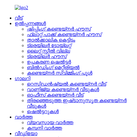
വീട്
ഉൽപ്പന്നങ്ങൾ
ഷിപ്പിംഗ് കണ്ടെയ്നർ ഹൗസ്
ഫ്ലാറ്റ് പാക്ക് കണ്ടെയ്നർ ഹൗസ്
താൽക്കാലിക കെട്ടിടം
ട്രെയിലർ ടോയ്ലറ്റ്
ലൈറ്റ് സ്റ്റീൽ വില്ല
ട്രെയിലർ ഹൗസ്
ഉപകരണ ഷെൽട്ടർ
ബിൽഡിംഗ് മെറ്റീരിയൽ
കണ്ടെയ്നർ സ്വിമ്മിംഗ് പൂൾ
ഗാലറി
റെസിഡൻഷ്യൽ കണ്ടെയ്നർ വീട്
വാണിജ്യ കണ്ടെയ്നർ വീടുകൾ
ഓഫീസ് കണ്ടെയ്നർ വീട്
തിരഞ്ഞെടുത്ത ഇഷ്‌ടാനുസൃത കണ്ടെയ്‌നർ
വീടുകൾ
ഷെൽട്ടറുകൾ
വാർത്ത
വ്യവസായ വാർത്ത
കമ്പനി വാർത്ത
വീഡിയോ