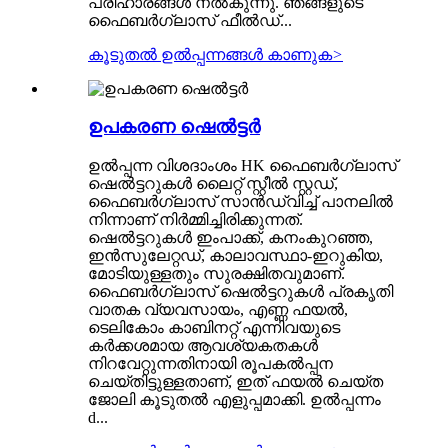
പരിഹാരങ്ങൾ നൽകുന്നു. ഞങ്ങളുടെ
ഫൈബർഗ്ലാസ് ഫീൽഡ്...
കൂടുതൽ ഉൽപ്പന്നങ്ങൾ കാണുക
>
ഉപകരണ ഷെൽട്ടർ
ഉൽപ്പന്ന വിശദാംശം HK ഫൈബർഗ്ലാസ്
ഷെൽട്ടറുകൾ ലൈറ്റ് സ്റ്റീൽ സ്റ്റഡ്,
ഫൈബർഗ്ലാസ് സാൻഡ്വിച്ച് പാനലിൽ
നിന്നാണ് നിർമ്മിച്ചിരിക്കുന്നത്.
ഷെൽട്ടറുകൾ ഇംപാക്ക്, കനംകുറഞ്ഞ,
ഇൻസുലേറ്റഡ്, കാലാവസ്ഥാ-ഇറുകിയ,
മോടിയുള്ളതും സുരക്ഷിതവുമാണ്.
ഫൈബർഗ്ലാസ് ഷെൽട്ടറുകൾ പ്രകൃതി
വാതക വ്യവസായം, എണ്ണ ഫയൽ,
ടെലികോം കാബിനറ്റ് എന്നിവയുടെ
കർക്കശമായ ആവശ്യകതകൾ
നിറവേറ്റുന്നതിനായി രൂപകൽപ്പന
ചെയ്തിട്ടുള്ളതാണ്, ഇത് ഫയൽ ചെയ്ത
ജോലി കൂടുതൽ എളുപ്പമാക്കി. ഉൽപ്പന്നം
d...