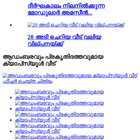
ദീർഘകാലം നിലനിൽക്കുന്ന
മോഡുലാർ അമസീൻ...
20 അടി ചെറിയ വീട് വലിയ
വില്പനയ്ക്ക്
ആഡംബരവും പ്രകൃതിദത്തവുമായ
ക്യാപ്‌സ്യൂൾ വീട്