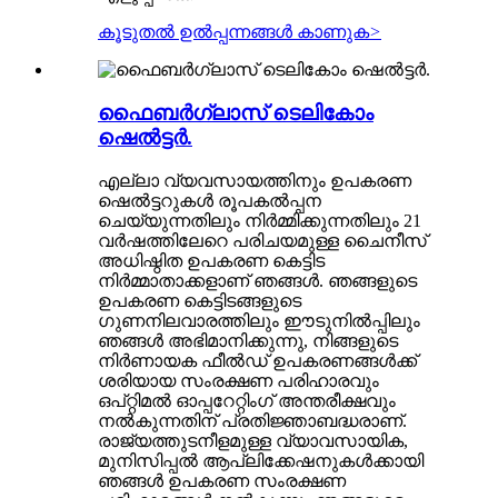
കൂടുതൽ ഉൽപ്പന്നങ്ങൾ കാണുക
>
ഫൈബർഗ്ലാസ് ടെലികോം
ഷെൽട്ടർ.
എല്ലാ വ്യവസായത്തിനും ഉപകരണ
ഷെൽട്ടറുകൾ രൂപകൽപ്പന
ചെയ്യുന്നതിലും നിർമ്മിക്കുന്നതിലും 21
വർഷത്തിലേറെ പരിചയമുള്ള ചൈനീസ്
അധിഷ്ഠിത ഉപകരണ കെട്ടിട
നിർമ്മാതാക്കളാണ് ഞങ്ങൾ. ഞങ്ങളുടെ
ഉപകരണ കെട്ടിടങ്ങളുടെ
ഗുണനിലവാരത്തിലും ഈടുനിൽപ്പിലും
ഞങ്ങൾ അഭിമാനിക്കുന്നു, നിങ്ങളുടെ
നിർണായക ഫീൽഡ് ഉപകരണങ്ങൾക്ക്
ശരിയായ സംരക്ഷണ പരിഹാരവും
ഒപ്റ്റിമൽ ഓപ്പറേറ്റിംഗ് അന്തരീക്ഷവും
നൽകുന്നതിന് പ്രതിജ്ഞാബദ്ധരാണ്.
രാജ്യത്തുടനീളമുള്ള വ്യാവസായിക,
മുനിസിപ്പൽ ആപ്ലിക്കേഷനുകൾക്കായി
ഞങ്ങൾ ഉപകരണ സംരക്ഷണ