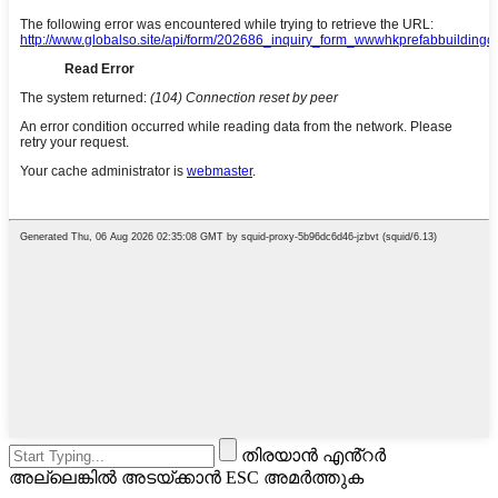
തിരയാൻ എൻ്റർ
അല്ലെങ്കിൽ അടയ്ക്കാൻ ESC അമർത്തുക