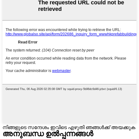
നിങ്ങളുടെ സന്ദേശം ഇവിടെ എഴുതി ഞങ്ങൾക്ക് അയക്കുക
അനുബന്ധ ഉൽപ്പന്നങ്ങൾ