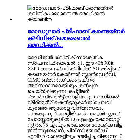
മോഡുലാർ പ്രീഫാബ് കണ്ടെയ്‌നർ
ക്ലിനിക്ക് /മൊബൈൽ
മെഡിക്കൽ...
മെഡിക്കൽ ക്ലിനിക് സാങ്കേതിക
സ്പെസിഫിക്കേഷൻ. : 1. ഈ 40ft X8ft
X8ft6 കണ്ടെയ്‌നർ ക്ലിനിക് ISO ഷിപ്പിംഗ്
കണ്ടെയ്‌നർ കോർണർ സ്റ്റാൻഡേർഡ്,
CIMC ബ്രാൻഡ് കണ്ടെയ്‌നർ
അടിസ്ഥാനമാക്കി രൂപകൽപ്പന
ചെയ്‌തിരിക്കുന്നു. ഒപ്റ്റിമൽ
ട്രാൻസ്പോർട്ട് വോളിയവും മെഡിക്കൽ
ട്രീറ്റ്മെൻ്റ് ഷെൽട്ടറുകൾക്ക് ചെലവ്
കുറഞ്ഞ ആഗോള വിന്യാസവും
നൽകുന്നു. 2 .മെറ്റീരിയൽ - മെറ്റൽ സ്റ്റഡ്
പോസ്റ്റോടുകൂടിയ 1.6 എംഎം കോറഗേറ്റ്
സ്റ്റീൽ, 75 എംഎം അകത്തെ റോക്ക് കമ്പിളി
ഇൻസുലേഷൻ, പിവിസി ബോർഡ്
എല്ലാ വശങ്ങളിലും ഘടിപ്പിച്ചിരിക്കുന്നു. 3.