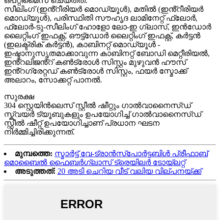
ഒപ്റ്റിമൈസ് ചെയ്തത്:
സീലിംഗ് (ഇൻ്റീരിയർ മൊഡ്യൂൾ), മതിൽ (ഇൻ്റീരിയർ
മൊഡ്യൂൾ), പരിസ്ഥിതി സൗഹൃദ ലാമിനേറ്റ് ഫ്ലോർ,
ഫ്ലോർ-ടു-സീലിംഗ് ഹോളോ ലോ-ഇ ഗ്ലാസ്, ഇൻഡോർ
ലൈറ്റിംഗ് ഇഫക്റ്റ്, ഔട്ട്ഡോർ ലൈറ്റിംഗ് ഇഫക്റ്റ്, കർട്ടൻ
(ഇലക്ട്രിക് കർട്ടൻ), കാബിനറ്റ് മൊഡ്യൂൾ -
ഇഷ്ടാനുസൃതമാക്കാവുന്ന കാബിനറ്റ് ബോഡി മെറ്റീരിയൽ,
ഇൻ്റലിജൻ്റ് കൺട്രോൾ സിസ്റ്റം മുഴുവൻ ഹൗസ്
ഇൻ്റഗ്രേറ്റഡ് കൺട്രോൾ സിസ്റ്റം, ഫയർ സ്മോക്ക്
അലാറം, സോക്കറ്റ് പാനൽ.
സുരക്ഷ
304 സ്റ്റെയിൻലെസ് സ്റ്റീൽ ഷീറ്റും ഗാൽവാനൈസ്ഡ്
സ്ക്വയർ ട്യൂബുകളും ഉപയോഗിച്ച് ഗാൽവാനൈസ്ഡ്
സ്റ്റീൽ ഷീറ്റ് ഉപയോഗിച്ചാണ് പ്രധാന ഘടന
നിർമ്മിച്ചിരിക്കുന്നത്.
മുമ്പത്തെ:
സ്മാർട്ട് വേ-ട്രാൻസ്പോർട്ടബിൾ പ്രീഫാബ്
മൊബൈൽ ഫൈബർഗ്ലാസ് ട്രെയിലർ ടോയ്ലറ്റ്
അടുത്തത്:
20 അടി ചെറിയ വീട് വലിയ വില്പനയ്ക്ക്