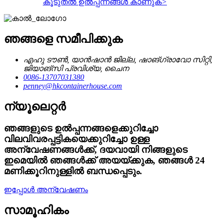
കൂടുതൽ ഉൽപ്പന്നങ്ങൾ കാണുക
>
ഞങ്ങളെ സമീപിക്കുക
എഹു ടൗൺ, യാൻഷാൻ ജില്ല, ഷാങ്‌ഗ്രാവോ സിറ്റി,
ജിയാങ്‌സി പ്രവിശ്യ, ചൈന
0086-13707031380
penney@hkcontainerhouse.com
ന്യൂലെറ്റർ
ഞങ്ങളുടെ ഉൽപ്പന്നങ്ങളെക്കുറിച്ചോ
വിലവിവരപ്പട്ടികയെക്കുറിച്ചോ ഉള്ള
അന്വേഷണങ്ങൾക്ക്, ദയവായി നിങ്ങളുടെ
ഇമെയിൽ ഞങ്ങൾക്ക് അയയ്ക്കുക, ഞങ്ങൾ 24
മണിക്കൂറിനുള്ളിൽ ബന്ധപ്പെടും.
ഇപ്പോൾ അന്വേഷണം
സാമൂഹികം