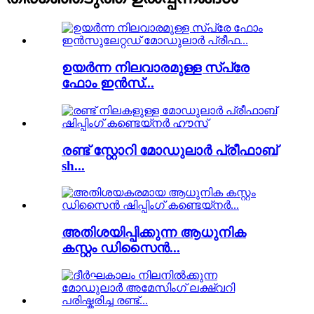
ഉയർന്ന നിലവാരമുള്ള സ്പ്രേ
ഫോം ഇൻസ്...
രണ്ട് സ്റ്റോറി മോഡുലാർ പ്രീഫാബ്
sh...
അതിശയിപ്പിക്കുന്ന ആധുനിക
കസ്റ്റം ഡിസൈൻ...