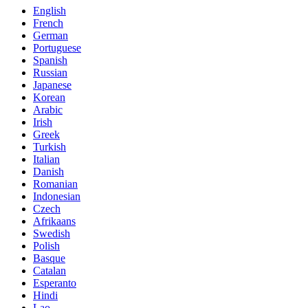
English
French
German
Portuguese
Spanish
Russian
Japanese
Korean
Arabic
Irish
Greek
Turkish
Italian
Danish
Romanian
Indonesian
Czech
Afrikaans
Swedish
Polish
Basque
Catalan
Esperanto
Hindi
Lao